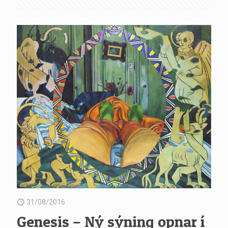
31/08/2016
Genesis – Ný sýning opnar í