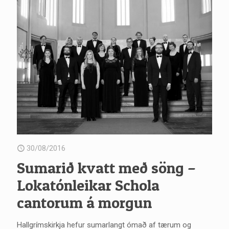
30/08/2016
Sumarið kvatt með söng –
Lokatónleikar Schola
cantorum á morgun
Hallgrímskirkja hefur sumarlangt ómað af tærum og