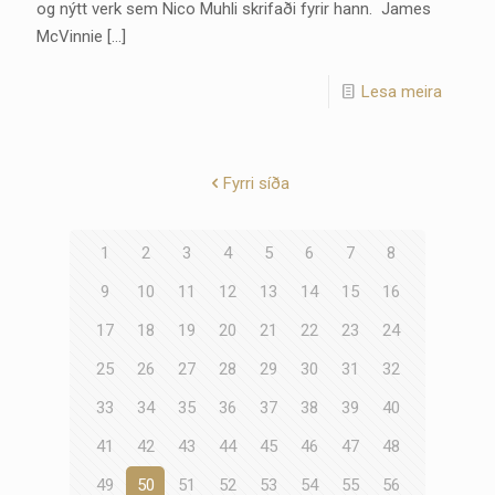
og nýtt verk sem Nico Muhli skrifaði fyrir hann. James
McVinnie
[…]
Lesa meira
Fyrri síða
1
2
3
4
5
6
7
8
9
10
11
12
13
14
15
16
17
18
19
20
21
22
23
24
25
26
27
28
29
30
31
32
33
34
35
36
37
38
39
40
41
42
43
44
45
46
47
48
49
50
51
52
53
54
55
56