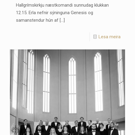
Hallgrímskirkju næstkomandi sunnudag klukkan
12.15. Erla nefnir sýninguna Genesis og
samanstendur hún af
[…]
Lesa meira