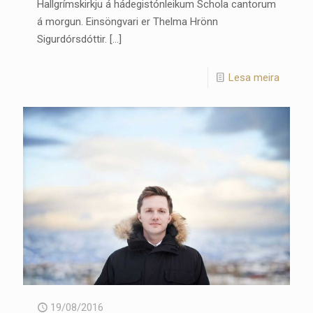
Hallgrímskirkju á hádegistónleikum Schola cantorum
á morgun. Einsöngvari er Thelma Hrönn
Sigurdórsdóttir.
[…]
Lesa meira
19/08/2016