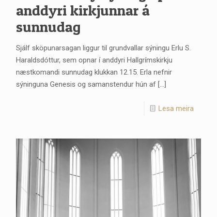
anddyri kirkjunnar á
sunnudag
Sjálf sköpunarsagan liggur til grundvallar sýningu Erlu S.
Haraldsdóttur, sem opnar í anddyri Hallgrímskirkju
næstkomandi sunnudag klukkan 12.15. Erla nefnir
sýninguna Genesis og samanstendur hún af
[…]
Lesa meira