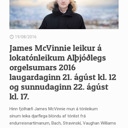
19/08/2016
James McVinnie leikur á
lokatónleikum Alþjóðlegs
orgelsumars 2016
laugardaginn 21. ágúst kl. 12
og sunnudaginn 22. ágúst
kl. 17.
Hinn fjölhæfi James McVinnie mun á tónleikum
sínum leika djarflega blöndu af tónlist frá
endurreisnartímanum, Bach, Stravinskí, Vaughan Williams