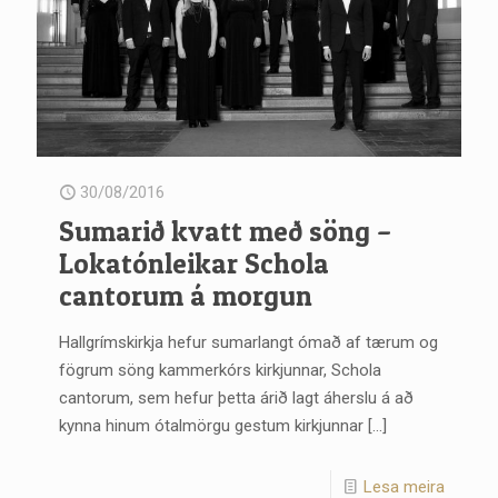
30/08/2016
Sumarið kvatt með söng –
Lokatónleikar Schola
cantorum á morgun
Hallgrímskirkja hefur sumarlangt ómað af tærum og
fögrum söng kammerkórs kirkjunnar, Schola
cantorum, sem hefur þetta árið lagt áherslu á að
kynna hinum ótalmörgu gestum kirkjunnar
[…]
Lesa meira