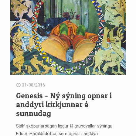
31/08/2016
Genesis – Ný sýning opnar í
anddyri kirkjunnar á
sunnudag
Sjálf sköpunarsagan liggur til grundvallar sýningu
Erlu S. Haraldsdóttur, sem opnar í anddyri