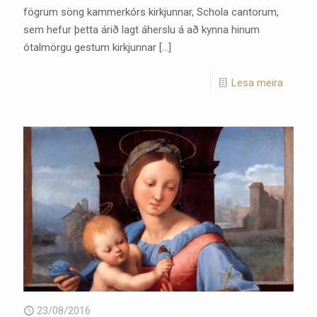
fögrum söng kammerkórs kirkjunnar, Schola cantorum,
sem hefur þetta árið lagt áherslu á að kynna hinum
ótalmörgu gestum kirkjunnar
[…]
Lesa meira
23/08/2016