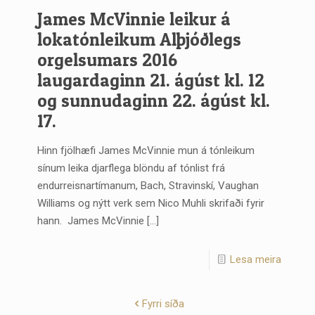
James McVinnie leikur á
lokatónleikum Alþjóðlegs
orgelsumars 2016
laugardaginn 21. ágúst kl. 12
og sunnudaginn 22. ágúst kl.
17.
Hinn fjölhæfi James McVinnie mun á tónleikum
sínum leika djarflega blöndu af tónlist frá
endurreisnartímanum, Bach, Stravinskí, Vaughan
Williams og nýtt verk sem Nico Muhli skrifaði fyrir
hann. James McVinnie
[…]
Lesa meira
Fyrri síða