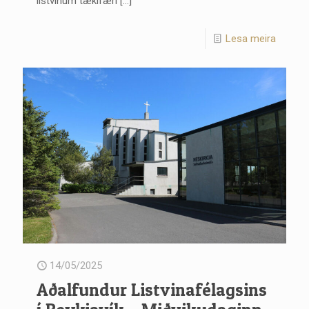
listvinum tækifæri
[…]
Lesa meira
14/05/2025
Aðalfundur Listvinafélagsins