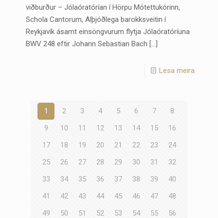
viðburður – Jólaóratórían í Hörpu Mótettukórinn,
Schola Cantorum, Alþjóðlega barokksveitin í
Reykjavík ásamt einsöngvurum flytja Jólaóratóríuna
BWV 248 eftir Johann Sebastian Bach
[…]
Lesa meira
1
2
3
4
5
6
7
8
9
10
11
12
13
14
15
16
17
18
19
20
21
22
23
24
25
26
27
28
29
30
31
32
33
34
35
36
37
38
39
40
41
42
43
44
45
46
47
48
49
50
51
52
53
54
55
56