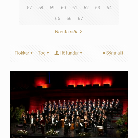
57
58
59
60
61
62
63
64
65
66
67
Næsta síða
Flokkar
Tög
Höfundur
Sýna allt