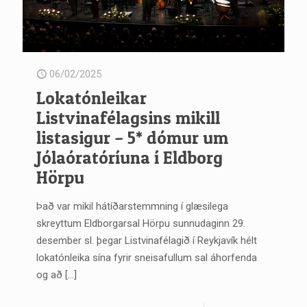
06/02/2025
Lokatónleikar
Listvinafélagsins mikill
listasigur – 5* dómur um
Jólaóratóríuna í Eldborg
Hörpu
Það var mikil hátíðarstemmning í glæsilega
skreyttum Eldborgarsal Hörpu sunnudaginn 29.
desember sl. þegar Listvinafélagið í Reykjavík hélt
lokatónleika sína fyrir sneisafullum sal áhorfenda
og að
[…]