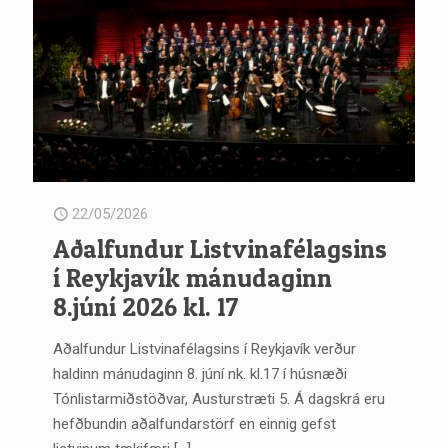
22/05/2026
Aðalfundur Listvinafélagsins
í Reykjavík mánudaginn
8.júní 2026 kl. 17
Aðalfundur Listvinafélagsins í Reykjavík verður
haldinn mánudaginn 8. júní nk. kl.17 í húsnæði
Tónlistarmiðstöðvar, Austurstræti 5. Á dagskrá eru
hefðbundin aðalfundarstörf en einnig gefst