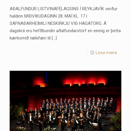
AÐALFUNDUR LISTVINAFÉLAGSINS Í REYKJAVÍK verður
haldinn MIÐVIKUDAGINN 28. MAÍ KL. 17 í
SAFNAÐARHEIMILI NESKIRKJU VIÐ HAGATORG. Á
dagskrá eru hefðbundin aðalfundarstörf en einnig er þetta
kærkomið tækifæri til
[…]
Lesa meira