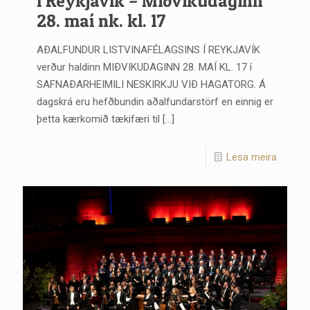
í Reykjavík – Miðvikudaginn
28. maí nk. kl. 17
AÐALFUNDUR LISTVINAFÉLAGSINS Í REYKJAVÍK
verður haldinn MIÐVIKUDAGINN 28. MAÍ KL. 17 í
SAFNAÐARHEIMILI NESKIRKJU VIÐ HAGATORG. Á
dagskrá eru hefðbundin aðalfundarstörf en einnig er
þetta kærkomið tækifæri til
[…]
Lesa meira