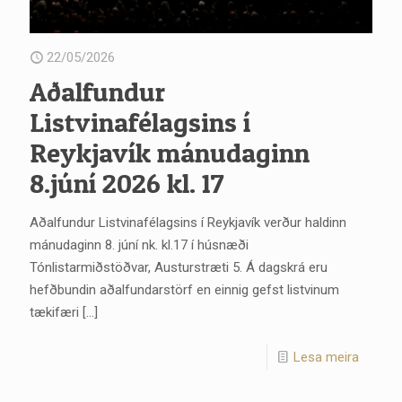
22/05/2026
Aðalfundur
Listvinafélagsins í
Reykjavík mánudaginn
8.júní 2026 kl. 17
Aðalfundur Listvinafélagsins í Reykjavík verður haldinn
mánudaginn 8. júní nk. kl.17 í húsnæði
Tónlistarmiðstöðvar, Austurstræti 5. Á dagskrá eru
hefðbundin aðalfundarstörf en einnig gefst listvinum
tækifæri
[…]
Lesa meira