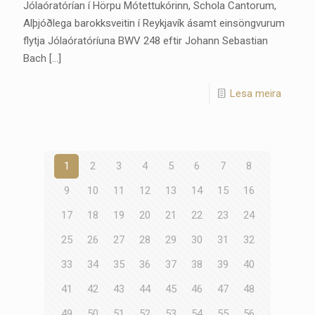
Jólaóratórían í Hörpu Mótettukórinn, Schola Cantorum,
Alþjóðlega barokksveitin í Reykjavík ásamt einsöngvurum
flytja Jólaóratóríuna BWV 248 eftir Johann Sebastian
Bach
[…]
Lesa meira
1
2
3
4
5
6
7
8
9
10
11
12
13
14
15
16
17
18
19
20
21
22
23
24
25
26
27
28
29
30
31
32
33
34
35
36
37
38
39
40
41
42
43
44
45
46
47
48
49
50
51
52
53
54
55
56