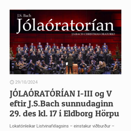
29/10/2024
JÓLAÓRATÓRÍAN I-III og V
eftir J.S.Bach sunnudaginn
29. des kl. 17 í Eldborg Hörpu
Lokatónleikar Listvinafélagsins – einstakur viðburður –