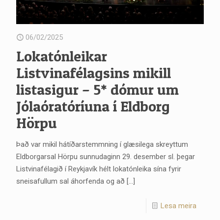
06/02/2025
Lokatónleikar
Listvinafélagsins mikill
listasigur – 5* dómur um
Jólaóratóríuna í Eldborg
Hörpu
Það var mikil hátíðarstemmning í glæsilega skreyttum
Eldborgarsal Hörpu sunnudaginn 29. desember sl. þegar
Listvinafélagið í Reykjavík hélt lokatónleika sína fyrir
sneisafullum sal áhorfenda og að
[…]
Lesa meira