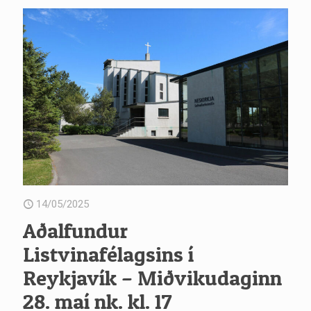
14/05/2025
Aðalfundur
Listvinafélagsins í
Reykjavík – Miðvikudaginn
28. maí nk. kl. 17