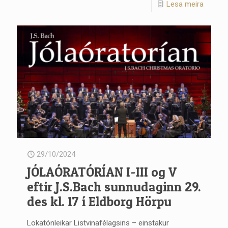
Lesa meira
29/10/2024
JÓLAÓRATÓRÍAN I-III og V
eftir J.S.Bach sunnudaginn 29.
des kl. 17 í Eldborg Hörpu
Lokatónleikar Listvinafélagsins – einstakur