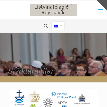
Styrktaraðilar