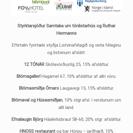
Styrktarsjóður Samtaka um tónlistarhús og Ruthar
Hermanns
Eftirtalin fyrirtæki styðja Listvinafélagið og veita félaginu
og listvinum afslátt:
12 TÓNAR
Skólavörðustíg 25, 15% afsláttur.
Blómagallerí
Hagamel 67, 10% afsláttur af allri vöru.
Blómasmiðja Ómars
Laugavegi 15, 15% afsláttur.
Blómaval og Húsasmiðjan
, 10% stgr.afsl. í verslunum um
allt land.
Efnalaugin Björg
Háaleitisbraut 58-60, 20% stgr. afsláttur.
HNOSS restaurant
og bar Hörpu – jarðhæð, 10%