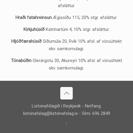
afsláttur.
Hraði fatahreinsun
Ægissíðu 115, 20% stgr. afsláttur.
Kirkjuhúsið
Katrínartúni 4, 10% stgr. afsláttur.
Hljóðfærahúsið
Síðumúla 20, Rvík 10% afsl. af vöruúttekt
skv. samkomulagi.
Tónabúðin
Glerárgötu 30, Akureyri 10% afsl. af vöruúttekt
skv. samkomulagi.
Listvinafélagið í Reykjavík - Netfang:
listvinafelag@listvinafelag.is
- Sími: 696 2849