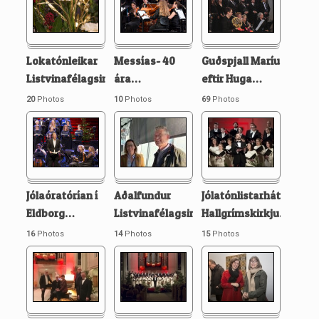
Lokatónleikar
Messías- 40
Guðspjall Maríu
Listvinafélagsins
…
ára
…
eftir Huga
…
20
Photos
10
Photos
69
Photos
Jólaóratórían í
Aðalfundur
Jólatónlistarhátíð
Eldborg
…
Listvinafélagsins
…
Hallgrímskirkju
…
16
Photos
14
Photos
15
Photos