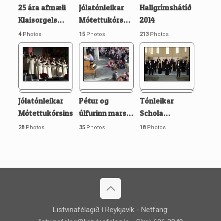
25 ára afmæli
Jólatónleikar
Hallgrímshátíð
Klaisorgels
…
Mótettukórs
…
2014
4
Photos
15
Photos
213
Photos
Jólatónleikar
Pétur og
Tónleikar
Mótettukórsins
…
úlfurinn mars
…
Schola
…
28
Photos
35
Photos
18
Photos
Listvinafélagið í Reykjavík - Netfang: