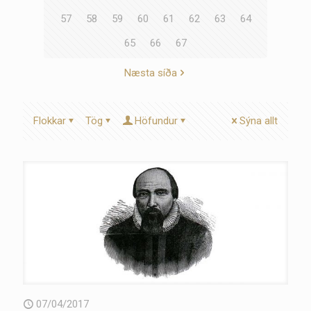
57
58
59
60
61
62
63
64
65
66
67
Næsta síða
Flokkar
Tög
Höfundur
Sýna allt
07/04/2017