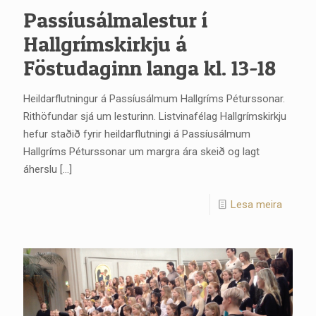
Passíusálmalestur í
Hallgrímskirkju á
Föstudaginn langa kl. 13-18
Heildarflutningur á Passíusálmum Hallgríms Péturssonar.
Rithöfundar sjá um lesturinn. Listvinafélag Hallgrímskirkju
hefur staðið fyrir heildarflutningi á Passíusálmum
Hallgríms Péturssonar um margra ára skeið og lagt
áherslu
[…]
Lesa meira