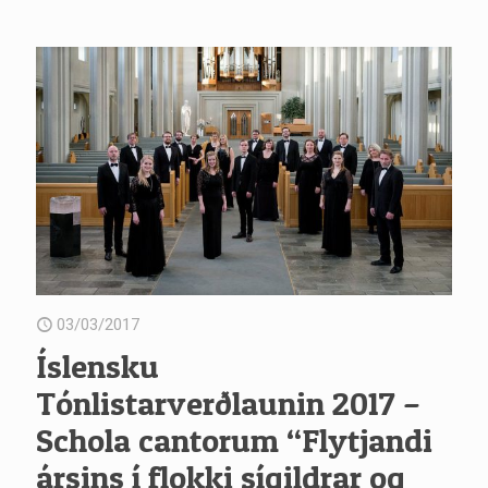
03/03/2017
Íslensku
Tónlistarverðlaunin 2017 –
Schola cantorum “Flytjandi
ársins í flokki sígildrar og