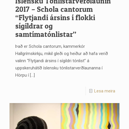
Íslensku Tónlistarverðlaunin
2017 – Schola cantorum
“Flytjandi ársins í flokki
sígildrar og
samtímatónlistar”
Það er Schola cantorum, kammerkór
Hallgrímskirkju, mikil gleði og heiður að hafa verið
valinn “Flytjandi ársins í sígildri tónlist” á
uppskeruhátíð íslensku tónlistarverðlaunanna í
Hörpu í
[…]
Lesa meira