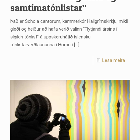
samtímatónlistar”
Það er Schola cantorum, kammerkór Hallgrímskirkju, mikil
gleði og heiður að hafa verið valinn “Flytjandi ársins í
sígildri tónlist” á uppskeruhátíð íslensku
tónlistarverðlaunanna í Hörpu í
[…]
Lesa meira