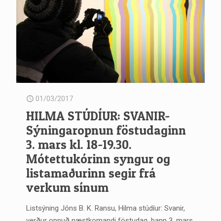
01/03/2017
HILMA STÚDÍUR: SVANIR-
Sýningaropnun föstudaginn
3. mars kl. 18-19.30.
Mótettukórinn syngur og
listamaðurinn segir frá
verkum sínum
Listsýning Jóns B. K. Ransu, Hilma stúdíur: Svanir,
verður opnuð næstkomandi föstudag, þann 3. mars