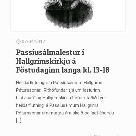
07/04/2017
Passíusálmalestur í
Hallgrímskirkju á
Föstudaginn langa kl. 13-18
Heildarflutningur á Passíusálmum Hallgríms
Péturssonar. Rithöfundar sjá um lesturinn.
Listvinafélag Hallgrímskirkju hefur staðið fyrir
heildarflutningi á Passíusálmum Hallgríms
Péturssonar um margra ára skeið og lagt áherslu
[…]