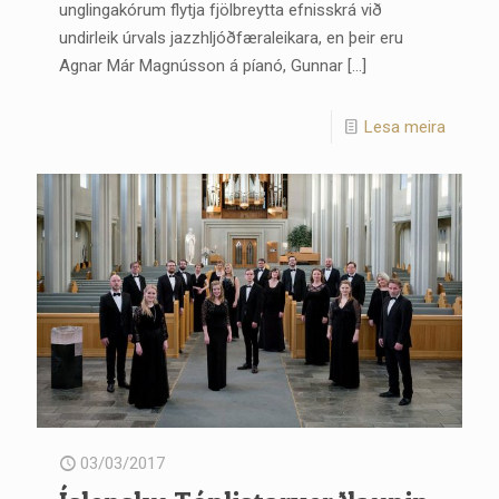
unglingakórum flytja fjölbreytta efnisskrá við
undirleik úrvals jazzhljóðfæraleikara, en þeir eru
Agnar Már Magnússon á píanó, Gunnar
[…]
Lesa meira
03/03/2017