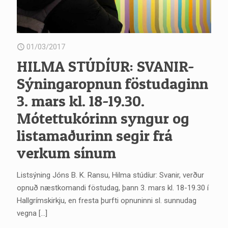
01/03/2017
HILMA STÚDÍUR: SVANIR-
Sýningaropnun föstudaginn
3. mars kl. 18-19.30.
Mótettukórinn syngur og
listamaðurinn segir frá
verkum sínum
Listsýning Jóns B. K. Ransu, Hilma stúdíur: Svanir, verður
opnuð næstkomandi föstudag, þann 3. mars kl. 18-19.30 í
Hallgrímskirkju, en fresta þurfti opnuninni sl. sunnudag
vegna
[…]