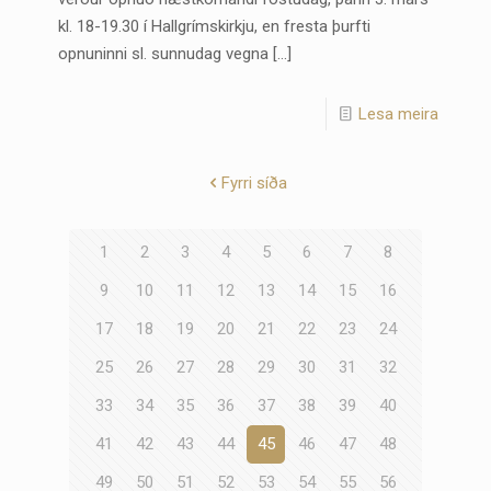
kl. 18-19.30 í Hallgrímskirkju, en fresta þurfti
opnuninni sl. sunnudag vegna
[…]
Lesa meira
Fyrri síða
1
2
3
4
5
6
7
8
9
10
11
12
13
14
15
16
17
18
19
20
21
22
23
24
25
26
27
28
29
30
31
32
33
34
35
36
37
38
39
40
41
42
43
44
45
46
47
48
49
50
51
52
53
54
55
56