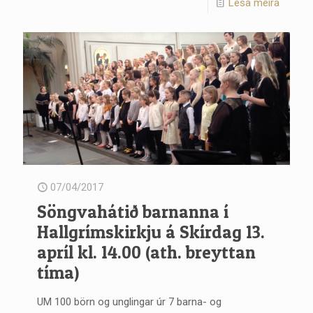
Lesa meira
07/04/2017
Söngvahátið barnanna í
Hallgrímskirkju á Skírdag 13.
apríl kl. 14.00 (ath. breyttan
tíma)
UM 100 börn og unglingar úr 7 barna- og