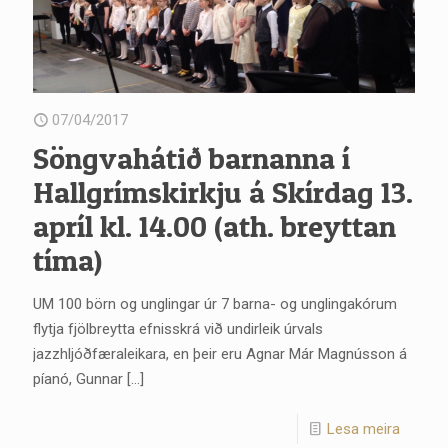
07/04/2017
Söngvahátið barnanna í
Hallgrímskirkju á Skírdag 13.
apríl kl. 14.00 (ath. breyttan
tíma)
UM 100 börn og unglingar úr 7 barna- og unglingakórum
flytja fjölbreytta efnisskrá við undirleik úrvals
jazzhljóðfæraleikara, en þeir eru Agnar Már Magnússon á
píanó, Gunnar
[…]
Lesa meira