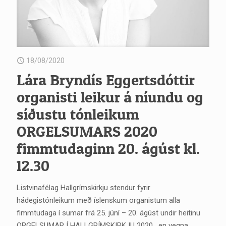
18/08/2020
Lára Bryndís Eggertsdóttir
organisti leikur á níundu og
síðustu tónleikum
ORGELSUMARS 2020
fimmtudaginn 20. ágúst kl.
12.30
Listvinafélag Hallgrímskirkju stendur fyrir
hádegistónleikum með íslenskum organistum alla
fimmtudaga í sumar frá 25. júní – 20. ágúst undir heitinu
ORGELSUMAR Í HALLGRÍMSKIRKJU 2020 , en vegna