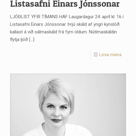
Listasafni Einars Jónssonar
LJÓÐLIST YFIR TÍMANS HAF Laugardagur 24. apríl kl. 16 í
Listasafni Einars Jónssonar. Þrjú skáld af yngri kynslóð
kallast á við sálmaskáld frá fyrri öldum. Nútímaskáldin
flytja ljóð
[…]
Lesa meira