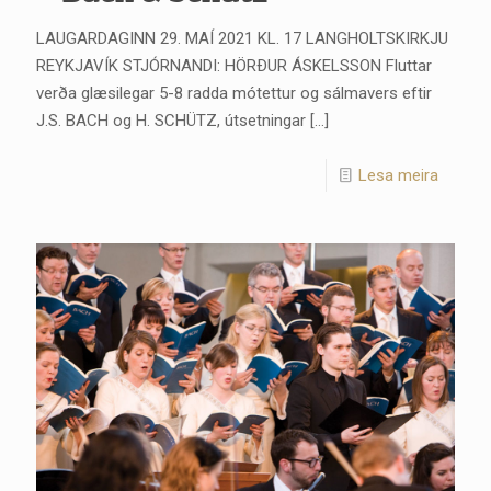
LAUGARDAGINN 29. MAÍ 2021 KL. 17 LANGHOLTSKIRKJU
REYKJAVÍK STJÓRNANDI: HÖRÐUR ÁSKELSSON Fluttar
verða glæsilegar 5-8 radda mótettur og sálmavers eftir
J.S. BACH og H. SCHÜTZ, útsetningar
[…]
Lesa meira