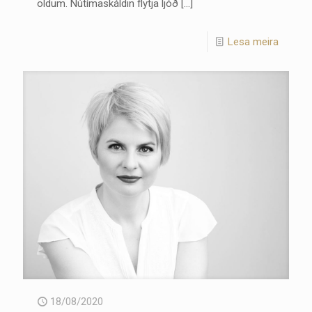
öldum. Nútímaskáldin flytja ljóð
[…]
Lesa meira
18/08/2020