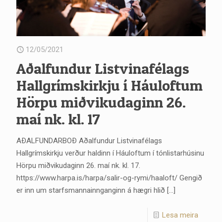
12/05/2021
Aðalfundur Listvinafélags
Hallgrímskirkju í Háuloftum
Hörpu miðvikudaginn 26.
maí nk. kl. 17
AÐALFUNDARBOÐ Aðalfundur Listvinafélags
Hallgrímskirkju verður haldinn í Háuloftum í tónlistarhúsinu
Hörpu miðvikudaginn 26. maí nk. kl. 17.
https://www.harpa.is/harpa/salir-og-rymi/haaloft/ Gengið
er inn um starfsmannainnganginn á hægri hlið
[…]
Lesa meira