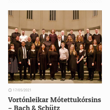
17/05/2021
Vortónleikar Mótettukórsins
– Bach & Schütz