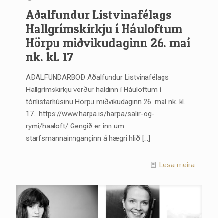
Aðalfundur Listvinafélags
Hallgrímskirkju í Háuloftum
Hörpu miðvikudaginn 26. maí
nk. kl. 17
AÐALFUNDARBOÐ Aðalfundur Listvinafélags
Hallgrímskirkju verður haldinn í Háuloftum í
tónlistarhúsinu Hörpu miðvikudaginn 26. maí nk. kl.
17. https://www.harpa.is/harpa/salir-og-
rymi/haaloft/ Gengið er inn um
starfsmannainnganginn á hægri hlið
[…]
Lesa meira