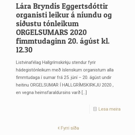
Lára Bryndís Eggertsdóttir
organisti leikur á níundu og
síðustu tónleikum
ORGELSUMARS 2020
fimmtudaginn 20. ágúst kl.
12.30
Listvinafélag Hallgrímskirkju stendur fyrir
hádegistónleikum með íslenskum organistum alla
fimmtudaga í sumar frá 25. júní – 20. ágúst undir
heitinu ORGELSUMAR Í HALLGRÍMSKIRKJU 2020 ,
en vegna heimsfaraldursins varð
[…]
Lesa meira
Fyrri síða