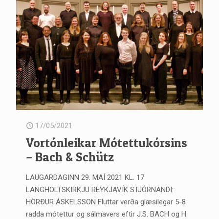
17/05/2021
Vortónleikar Mótettukórsins
– Bach & Schütz
LAUGARDAGINN 29. MAÍ 2021 KL. 17
LANGHOLTSKIRKJU REYKJAVÍK STJÓRNANDI:
HÖRÐUR ÁSKELSSON Fluttar verða glæsilegar 5-8
radda mótettur og sálmavers eftir J.S. BACH og H.