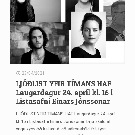
23/04/2021
LJÓÐLIST YFIR TÍMANS HAF
Laugardagur 24. apríl kl. 16 í
Listasafni Einars Jónssonar
LJÓÐLIST YFIR TÍMANS HAF Laugardagur 24. apríl
kl. 16 í Listasafni Einars Jónssonar. Þrjú skáld af
yngri kynslóð kallast á við sálmaskáld frá fyrri