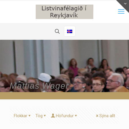
Mattias Wager
Flokkar
Tög
Höfundur
Sýna allt