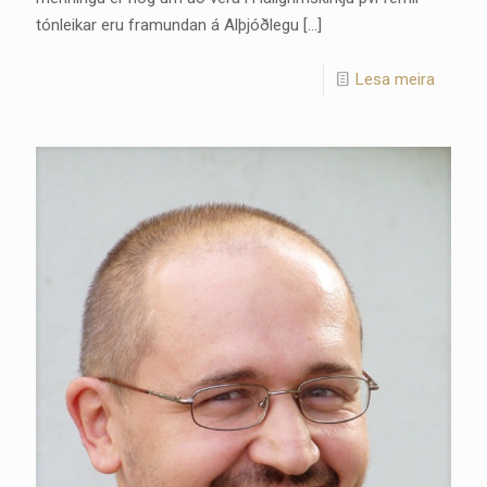
tónleikar eru framundan á Alþjóðlegu
[…]
Lesa meira