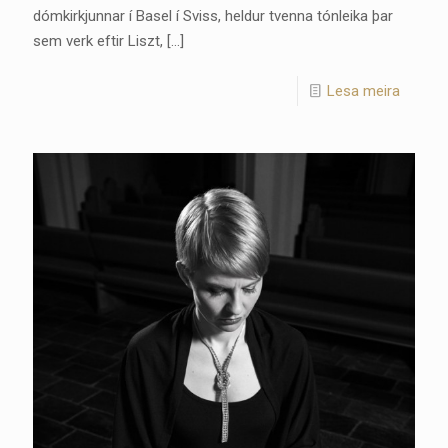
dómkirkjunnar í Basel í Sviss, heldur tvenna tónleika þar
sem verk eftir Liszt,
[…]
Lesa meira