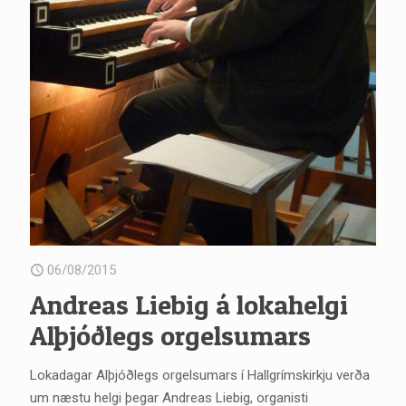
06/08/2015
Andreas Liebig á lokahelgi
Alþjóðlegs orgelsumars
Lokadagar Alþjóðlegs orgelsumars í Hallgrímskirkju verða
um næstu helgi þegar Andreas Liebig, organisti