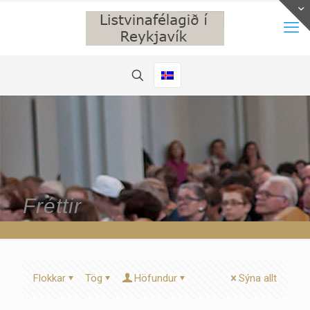
Fréttir
Flokkar
Tög
Höfundur
Sýna allt