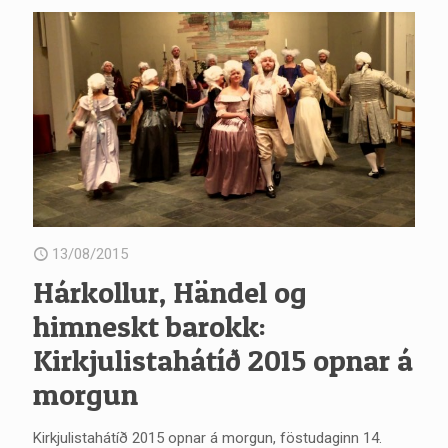
13/08/2015
Hárkollur, Händel og
himneskt barokk:
Kirkjulistahátíð 2015 opnar á
morgun
Kirkjulistahátíð 2015 opnar á morgun, föstudaginn 14.