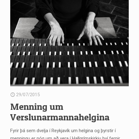
29/07/2015
Menning um
Verslunarmannahelgina
Fyrir þá sem dvelja í Reykjavík um helgina og þyrstir í
menningu er nóg um að vera í Hallgrímskirkju því fernir