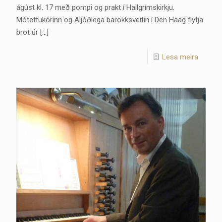
ágúst kl. 17 með pompi og prakt í Hallgrímskirkju.
Mótettukórinn og Aljóðlega barokksveitin í Den Haag flytja
brot úr
[…]
Lesa meira