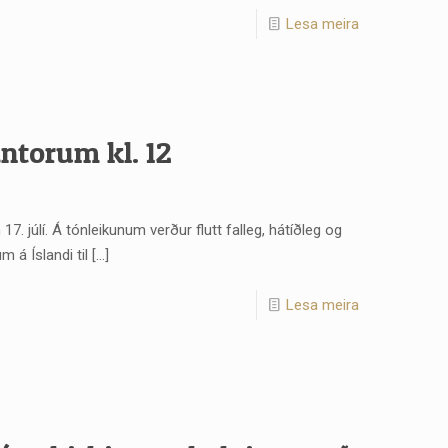
Lesa meira
ntorum kl. 12
. júlí. Á tónleikunum verður flutt falleg, hátíðleg og
 á Íslandi til
[…]
Lesa meira