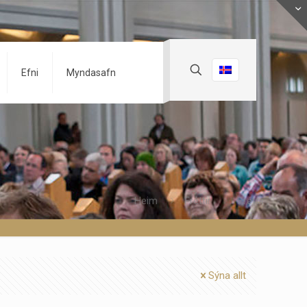
Efni
Myndasafn
Heim
Fréttir
Fréttir
Sýna allt