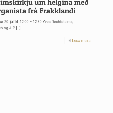
grímskirkju um helgina með
ganista frá Frakklandi
 20. júlí kl. 12.00 – 12.30 Yves Rechtsteiner,
ch og J. P
[…]
Lesa meira