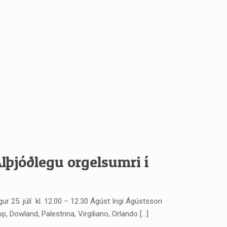
lþjóðlegu orgelsumri í
r 25. júlí kl. 12.00 – 12.30 Ágúst Ingi Ágústsson
op, Dowland, Palestrina, Virgiliano, Orlando
[…]