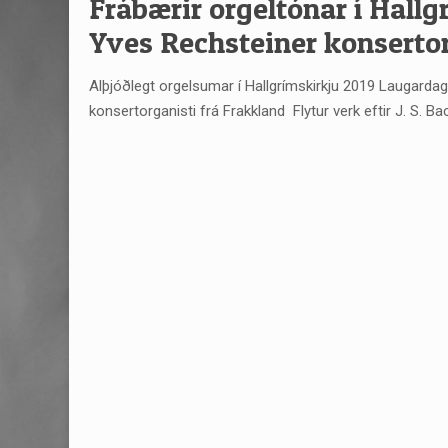
Frábærir orgeltónar í Hall
Yves Rechsteiner konsertor
Alþjóðlegt orgelsumar í Hallgrímskirkju 2019 Laugardagur
konsertorganisti frá Frakkland Flytur verk eftir J. S. Ba