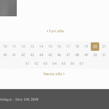
Fyrri síða
10
11
12
13
14
15
16
17
18
19
20
21
40
41
42
43
44
45
46
47
48
49
50
51
61
62
63
64
65
66
67
Næsta síða
felag.is
- Sími: 696 2849