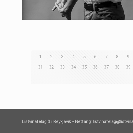
1
2
3
4
5
6
7
8
9
31
32
33
34
35
36
37
38
39
Listvinafélagið í Reykjavík - Netfang:
listvinafelag@listvina