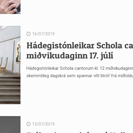
16/07/2019
Hádegistónleikar Schola ca
miðvikudaginn 17. júlí
Hádegistónleikar Schola cantorum kl. 12 miðvikudaginn 17
skemmtileg dagskrá sem spannar vítt litróf frá miðöldum
15/07/2019