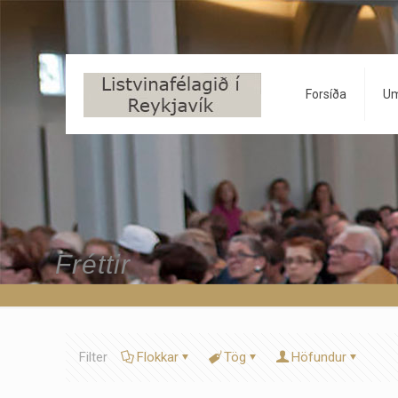
Forsíða
Um
Fréttir
Filter
Flokkar
Tög
Höfundur