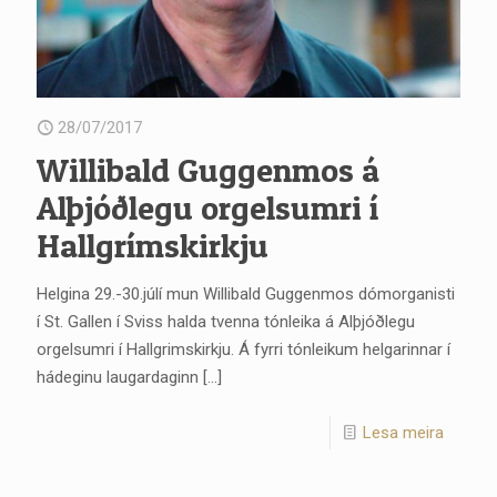
28/07/2017
Willibald Guggenmos á
Alþjóðlegu orgelsumri í
Hallgrímskirkju
Helgina 29.-30.júlí mun Willibald Guggenmos dómorganisti
í St. Gallen í Sviss halda tvenna tónleika á Alþjóðlegu
orgelsumri í Hallgrimskirkju. Á fyrri tónleikum helgarinnar í
hádeginu laugardaginn
[…]
Lesa meira