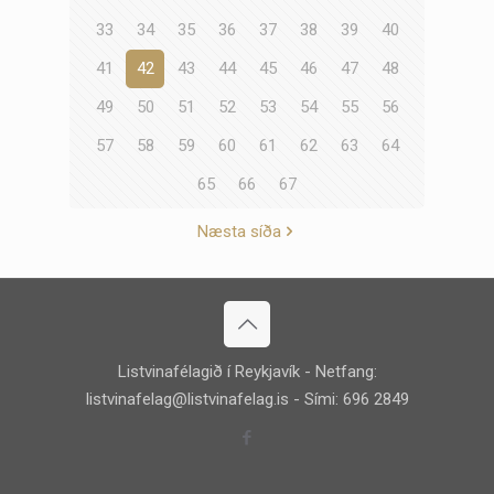
33
34
35
36
37
38
39
40
41
42
43
44
45
46
47
48
49
50
51
52
53
54
55
56
57
58
59
60
61
62
63
64
65
66
67
Næsta síða
Listvinafélagið í Reykjavík - Netfang:
listvinafelag@listvinafelag.is
- Sími: 696 2849