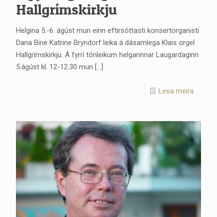
Hallgrímskirkju
Helgina 5.-6. ágúst mun einn eftirsóttasti konsertorganisti
Dana Bine Katrine Bryndorf leika á dásamlega Klais orgel
Hallgrímskirkju. Á fyrri tónleikum helgarinnar Laugardaginn
5.ágúst kl. 12-12.30 mun
[…]
Lesa meira