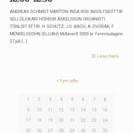
ANDREAS SCHMIDT BARÍTÓN INGA RÓS INGÓLFSDÓTTIR
SELLÓLEIKARI HÖRÐUR ÁSKELSSON ORGANISTI
TÓNLIST EFTIR: H. SCHÜTZ, J.S. BACH, A. DVORÁK, F.
MENDELSSOHN (ELIJAH) Miðaverð 2000 kr. Fimmtudaginn
27.júlí
[…]
Lesa meira
Fyrri síða
1
2
3
4
5
6
7
8
9
10
11
12
13
14
15
16
17
18
19
20
21
22
23
24
25
26
27
28
29
30
31
32