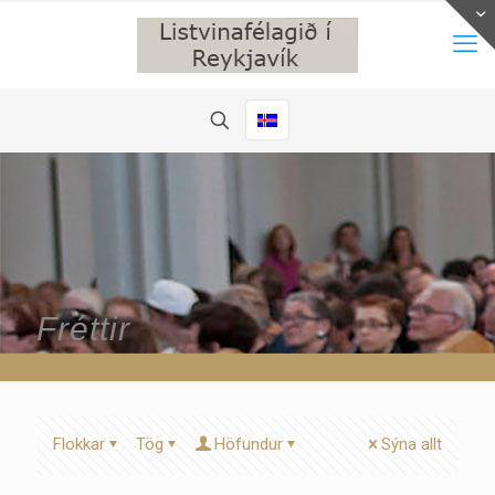
Fréttir
Flokkar
Tög
Höfundur
Sýna allt