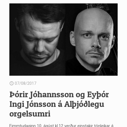
07/08/2017
Þórir Jóhannsson og Eyþór
Ingi Jónsson á Alþjóðlegu
orgelsumri
Fimmtudaginn 10. ágúst kl.12 verður einstakir tónleikar á