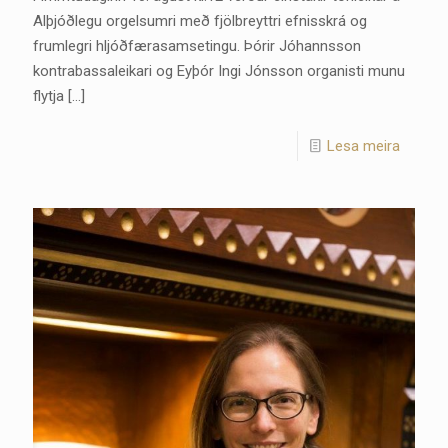
Alþjóðlegu orgelsumri með fjölbreyttri efnisskrá og
frumlegri hljóðfærasamsetingu. Þórir Jóhannsson
kontrabassaleikari og Eyþór Ingi Jónsson organisti munu
flytja
[…]
Lesa meira