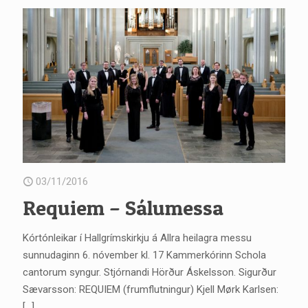
03/11/2016
Requiem – Sálumessa
Kórtónleikar í Hallgrímskirkju á Allra heilagra messu
sunnudaginn 6. nóvember kl. 17 Kammerkórinn Schola
cantorum syngur. Stjórnandi Hörður Áskelsson. Sigurður
Sævarsson: REQUIEM (frumflutningur) Kjell Mørk Karlsen:
[…]