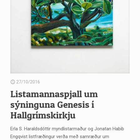
27/10/2016
Listamannaspjall um
sýninguna Genesis í
Hallgrímskirkju
Erla S. Haraldsdóttir myndlistarmaður og Jonatan Habib
Engqvist listfræðingur verða með samræður um