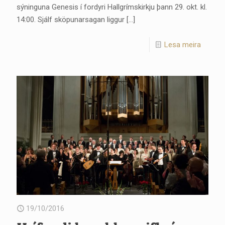
sýninguna Genesis í fordyri Hallgrímskirkju þann 29. okt. kl.
14:00. Sjálf sköpunarsagan liggur
[…]
Lesa meira
19/10/2016