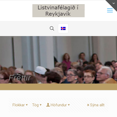
Fréttir
Flokkar
Tög
Höfundur
Sýna allt