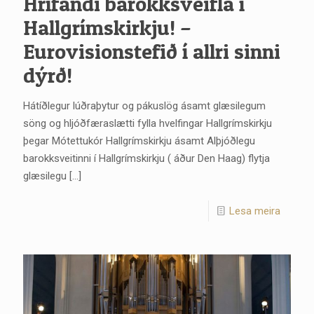
Hrífandi barokksveifla í
Hallgrímskirkju! –
Eurovisionstefið í allri sinni
dýrð!
Hátíðlegur lúðraþytur og pákuslög ásamt glæsilegum
söng og hljóðfæraslætti fylla hvelfingar Hallgrímskirkju
þegar Mótettukór Hallgrímskirkju ásamt Alþjóðlegu
barokksveitinni í Hallgrímskirkju ( áður Den Haag) flytja
glæsilegu
[…]
Lesa meira