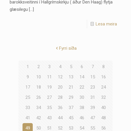
barokksveitinni í Hallgrímskirkju ( áður Den Haag) flytja
glæsilegu
[…]
Lesa meira
Fyrri síða
1
2
3
4
5
6
7
8
9
10
11
12
13
14
15
16
17
18
19
20
21
22
23
24
25
26
27
28
29
30
31
32
33
34
35
36
37
38
39
40
41
42
43
44
45
46
47
48
49
50
51
52
53
54
55
56