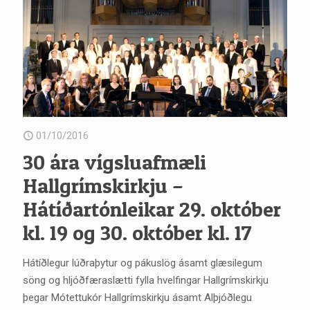
01/10/2016
30 ára vígsluafmæli
Hallgrímskirkju –
Hátíðartónleikar 29. október
kl. 19 og 30. október kl. 17
Hátíðlegur lúðraþytur og pákuslög ásamt glæsilegum
söng og hljóðfæraslætti fylla hvelfingar Hallgrímskirkju
þegar Mótettukór Hallgrímskirkju ásamt Alþjóðlegu