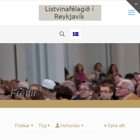
Fréttir
Flokkar
Tög
Höfundur
Sýna allt