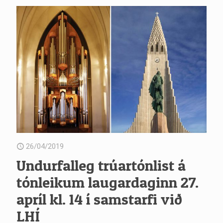
26/04/2019
Undurfalleg trúartónlist á
tónleikum laugardaginn 27.
apríl kl. 14 í samstarfi við
LHÍ