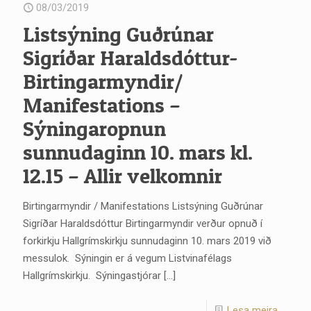
08/03/2019
Listsýning Guðrúnar
Sigríðar Haraldsdóttur-
Birtingarmyndir/
Manifestations –
Sýningaropnun
sunnudaginn 10. mars kl.
12.15 – Allir velkomnir
Birtingarmyndir / Manifestations Listsýning Guðrúnar
Sigríðar Haraldsdóttur Birtingarmyndir verður opnuð í
forkirkju Hallgrímskirkju sunnudaginn 10. mars 2019 við
messulok. Sýningin er á vegum Listvinafélags
Hallgrímskirkju. Sýningastjórar
[…]
Lesa meira