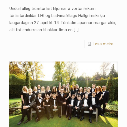
Undurfalleg trúartónlist hljómar á vortónleikum
tónlistardeildar LHÍ og Listvinafélags Hallgrímskirkju
laugardaginn 27. apríl kl. 14. Tónlistin spannar margar aldir,
allt frá endurreisn til okkar tíma en
[…]
Lesa meira