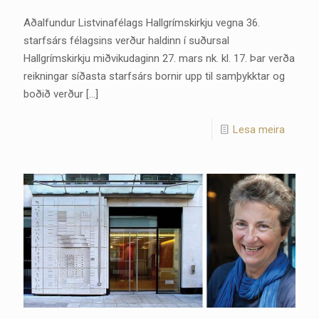
Aðalfundur Listvinafélags Hallgrímskirkju vegna 36.
starfsárs félagsins verður haldinn í suðursal
Hallgrímskirkju miðvikudaginn 27. mars nk. kl. 17. Þar verða
reikningar síðasta starfsárs bornir upp til samþykktar og
boðið verður
[…]
Lesa meira