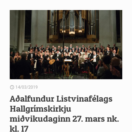
14/03/2019
Aðalfundur Listvinafélags
Hallgrímskirkju
miðvikudaginn 27. mars nk.
kl. 17