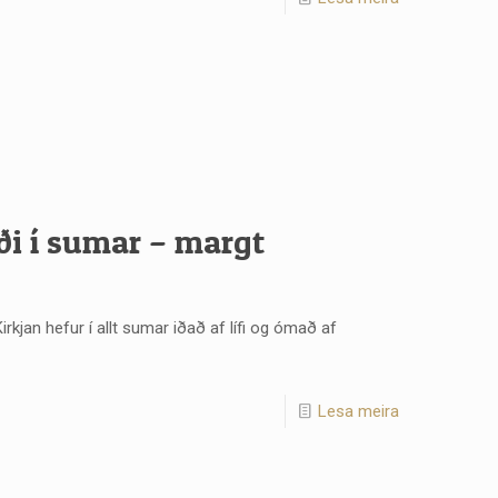
ði í sumar – margt
irkjan hefur í allt sumar iðað af lífi og ómað af
Lesa meira