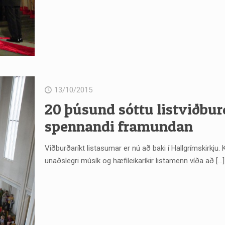
13/10/2015
20 þúsund sóttu listviðbur
spennandi framundan
Viðburðaríkt listasumar er nú að baki í Hallgrímskirkju. K
unaðslegri músík og hæfileikaríkir listamenn víða að
[…]