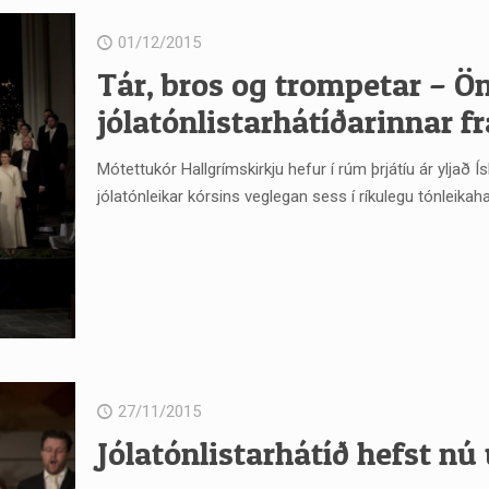
01/12/2015
Tár, bros og trompetar – Ö
jólatónlistarhátíðarinnar 
Mótettukór Hallgrímskirkju hefur í rúm þrjátíu ár yljað
jólatónleikar kórsins veglegan sess í ríkulegu tónleikahal
27/11/2015
Jólatónlistarhátíð hefst nú