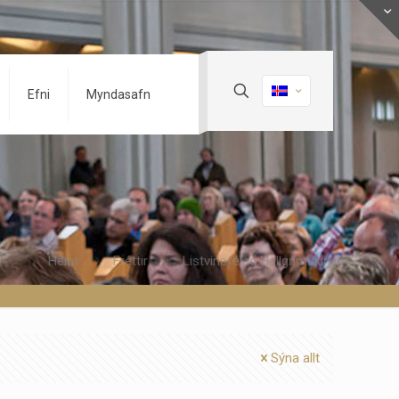
Efni
Myndasafn
Heim
Fréttir
Listvinafélag Hallgrímskirkju
Sýna allt