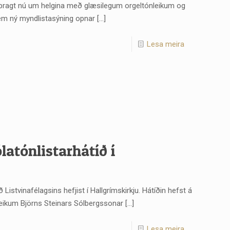
g pragt nú um helgina með glæsilegum orgeltónleikum og
em ný myndlistasýning opnar
[…]
Lesa meira
latónlistarhátíð í
 Listvinafélagsins hefjist í Hallgrímskirkju. Hátíðin hefst á
ikum Björns Steinars Sólbergssonar
[…]
Lesa meira