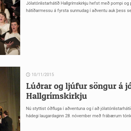
Jólatónlistarhátíð Hallgrímskirkju hefst með pompi o
hátíðarmessu á fyrsta sunnudag í aðventu auk þess s
10/11/2015
Lúðrar og ljúfur söngur á jó
Hallgrímskirkju
Nú styttist óðfluga í aðventuna og í að jólatónlistarhátíð
hádegi laugardaginn 28. nóvember með frábærum tónle