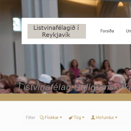
Forsíða
Um
Listvinafélag Hallgrímskirk
Filter
Flokkar
Tög
Höfundur