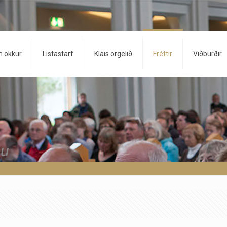
 okkur
Listastarf
Klais orgelið
Fréttir
Viðburðir
ju