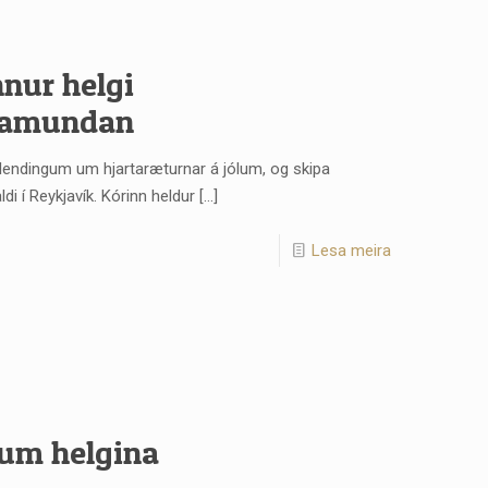
nnur helgi
framundan
 Íslendingum um hjartaræturnar á jólum, og skipa
di í Reykjavík. Kórinn heldur
[…]
Lesa meira
 um helgina