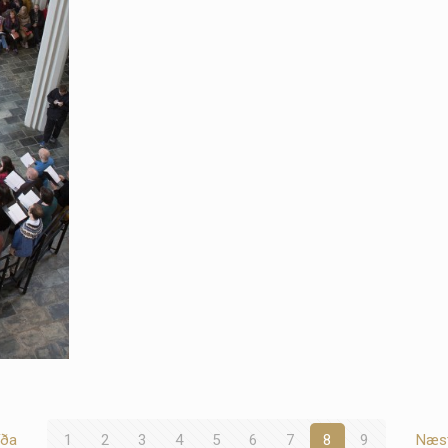
íða
1
2
3
4
5
6
7
8
9
Næst