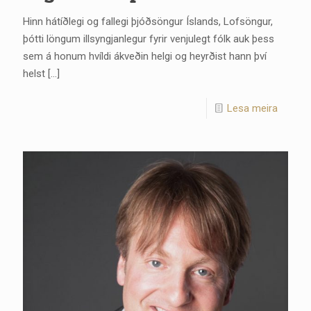
Hinn hátíðlegi og fallegi þjóðsöngur Íslands, Lofsöngur,
þótti löngum illsyngjanlegur fyrir venjulegt fólk auk þess
sem á honum hvíldi ákveðin helgi og heyrðist hann því
helst
[…]
Lesa meira