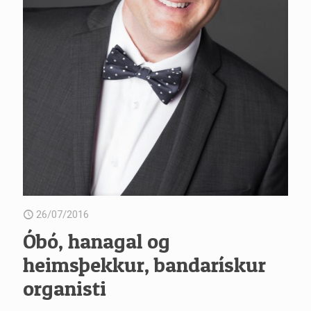
26/07/2016
Óbó, hanagal og
heimsþekkur, bandarískur
organisti