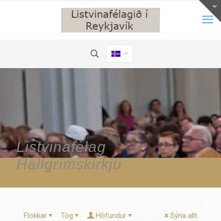
Listvinafélag
Hallgrímskirkju
Flokkar
Tög
Höfundur
Sýna allt