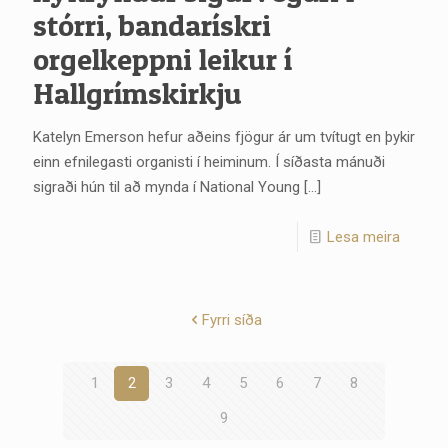
stórri, bandarískri
orgelkeppni leikur í
Hallgrímskirkju
Katelyn Emerson hefur aðeins fjögur ár um tvítugt en þykir
einn efnilegasti organisti í heiminum. Í síðasta mánuði
sigraði hún til að mynda í National Young
[…]
Lesa meira
Fyrri síða
1
2
3
4
5
6
7
8
9