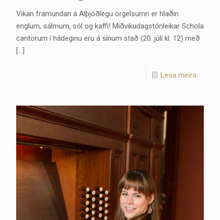
Vikan framundan á Alþjóðlegu orgelsumri er hlaðin
englum, sálmum, sól og kaffi! Miðvikudagstónleikar Schola
cantorum í hádeginu eru á sínum stað (20. júlí kl. 12) með
[…]
Lesa meira