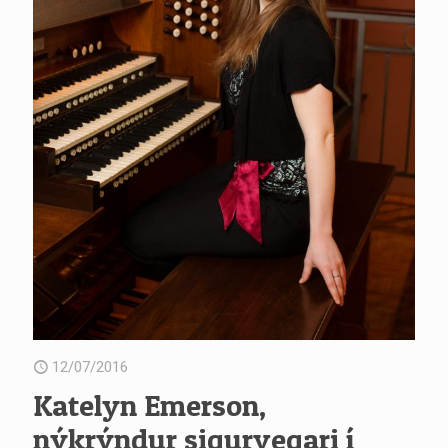
12/07/2016
Katelyn Emerson,
nýkrýndur sigurvegari í