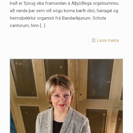
Það er fjörug vika framundan á Alþjóðlega orgelsumrinu
að vanda þar sem við sögu koma bæði óbó, hanagal og
heimsþekktur organisti frá Bandaríkjunum. Schola
cantorum, hinn
[…]
Lesa meira