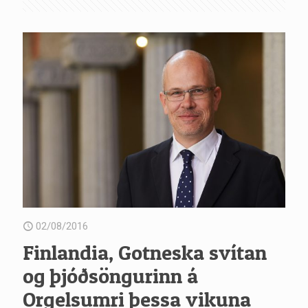
02/08/2016
Finlandia, Gotneska svítan
og þjóðsöngurinn á
Orgelsumri þessa vikuna