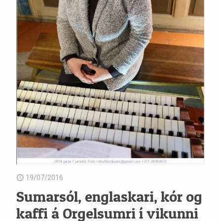
19/07/2016
Sumarsól, englaskari, kór og
kaffi á Orgelsumri í vikunni