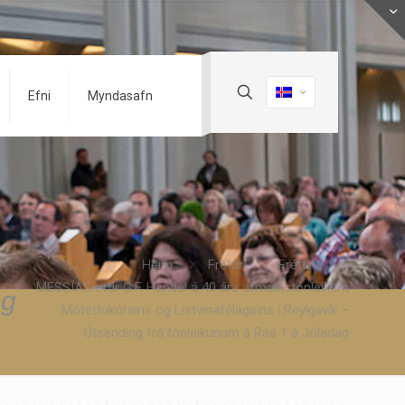
Efni
Myndasafn
Heim
Fréttir
Fréttir
MESSÍAS eftir G.F. Händel á 40 ára afmælistónleikum
ng
Mótettukórsins og Listvinafélagsins í Reykjavík –
Útsending frá tónleikunum á Rás 1 á Jóladag