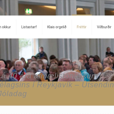
 okkur
Listastarf
Klais orgelið
Fréttir
Viðburðir
 á 40 ára afmælistónleikum
félagsins í Reykjavík – Útsendi
 Jóladag