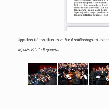
Upptakan frá tónleikunum verður á hátíðardagskrá Jóladags á
Myndir: Kristín Bogadóttir