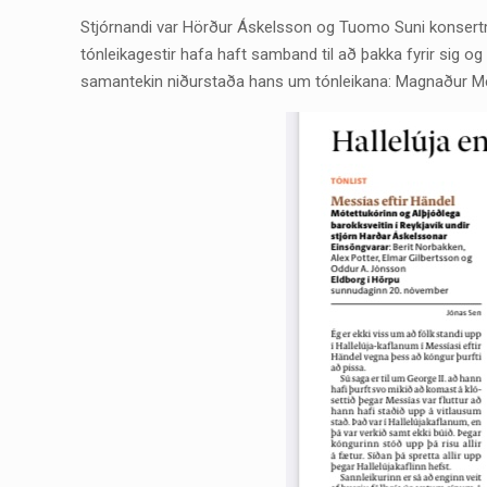
Stjórnandi var Hörður Áskelsson og Tuomo Suni konsertm
tónleikagestir hafa haft samband til að þakka fyrir sig og
samantekin niðurstaða hans um tónleikana: Magnaður M