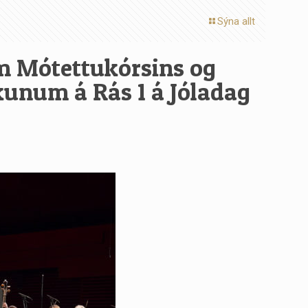
Sýna allt
um Mótettukórsins og
ikunum á Rás 1 á Jóladag