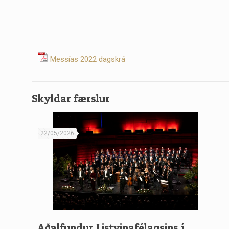
Messías 2022 dagskrá
Skyldar færslur
22/05/2026
Aðalfundur Listvinafélagsins í