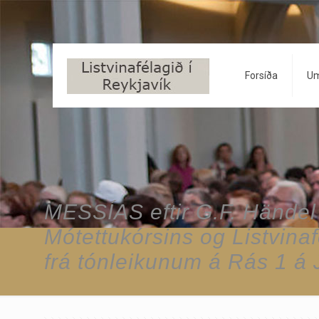
Forsíða
Um
MESSÍAS eftir G.F. Händel
Mótettukórsins og Listvina
frá tónleikunum á Rás 1 á