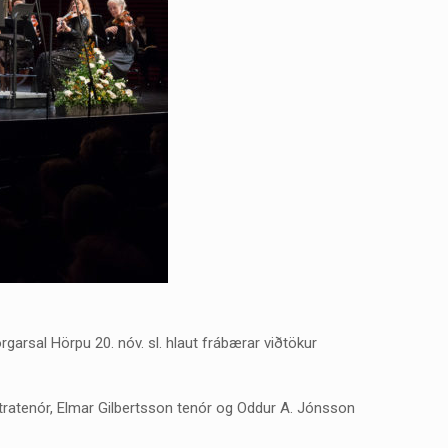
rgarsal Hörpu 20. nóv. sl. hlaut frábærar viðtökur
ontratenór, Elmar Gilbertsson tenór og Oddur A. Jónsson