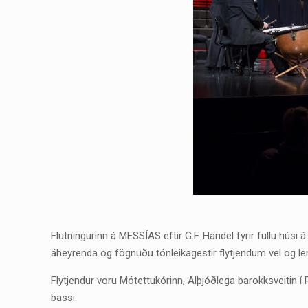
Flutningurinn á MESSÍAS eftir G.F. Händel fyrir fullu húsi
áheyrenda og fögnuðu tónleikagestir flytjendum vel og len
Flytjendur voru Mótettukórinn, Alþjóðlega barokksveitin 
bassi.