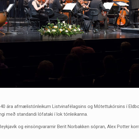
 á 40 ára afmælistónleikum Listvinafélagsins og Mótettukórsins í Eldbo
gi með standandi lófataki í lok tónleikanna.
í Reykjavík og einsöngvararnir Berit Norbakken sópran, Alex Potter k