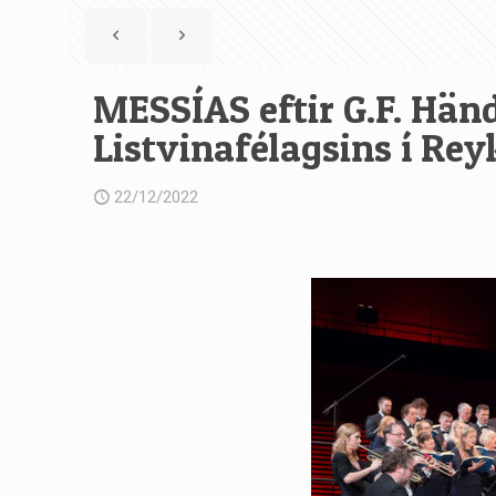
MESSÍAS eftir G.F. Hän
Listvinafélagsins í Rey
22/12/2022