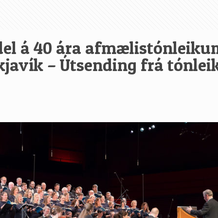
del á 40 ára afmælistónleik
kjavík – Útsending frá tónle