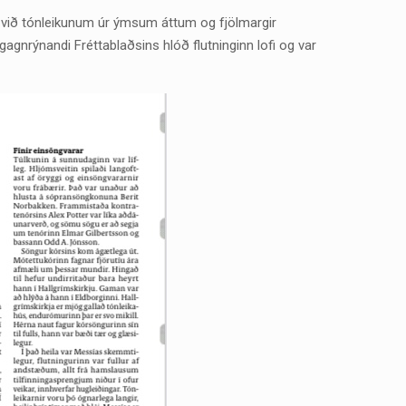
 við tónleikunum úr ýmsum áttum og fjölmargir
gagnrýnandi Fréttablaðsins hlóð flutninginn lofi og var