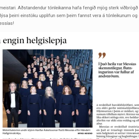
eistari. Aðstandendur tónleikanna hafa fengið mjög sterk viðbrögð
 lýsa þeirri einstöku upplifun sem þeim fannst vera á tónleikunum og 
essías!