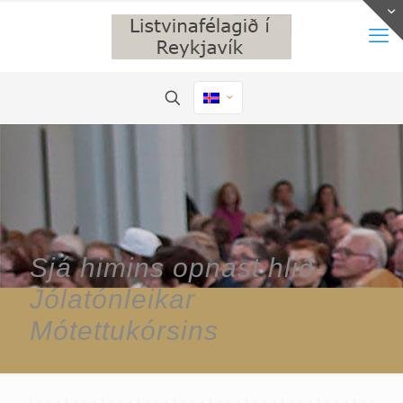
Sjá himins opnast hlið-
Jólatónleikar
Mótettukórsins