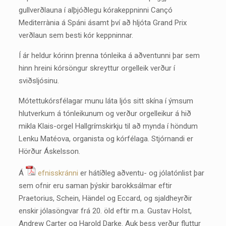
gullverðlauna í alþjóðlegu kórakeppninni Cançó
Mediterrània á Spáni ásamt því að hljóta Grand Prix
verðlaun sem besti kór keppninnar.
Í ár heldur kórinn þrenna tónleika á aðventunni þar sem
hinn hreini kórsöngur skreyttur orgelleik verður í
sviðsljósinu.
Mótettukórsfélagar munu láta ljós sitt skína í ýmsum
hlutverkum á tónleikunum og verður orgelleikur á hið
mikla Klais-orgel Hallgrímskirkju til að mynda í höndum
Lenku Matéova, organista og kórfélaga. Stjórnandi er
Hörður Áskelsson.
Á
efnisskránni
er hátíðleg aðventu- og jólatónlist þar
sem ofnir eru saman þýskir barokksálmar eftir
Praetorius, Schein, Händel og Eccard, og sjaldheyrðir
enskir jólasöngvar frá 20. öld eftir m.a. Gustav Holst,
Andrew Carter og Harold Darke. Auk þess verður fluttur