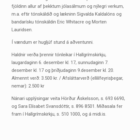
fjöldinn allur af þekktum jólasálmum og nýlegri verkum,
m.a. eftir tónskáldið og lækninn Sigvalda Kaldalóns og
bandarísku tónskáldin Eric Whitacre og Morten
Lauridsen.
Í vændum er hugljúf stund á aðventunni.
Haldnir verða þrennir tónleikar í Hallgrímskirkju,
laugardaginn 6. desember kl. 17, sunnudaginn 7.
desember kl. 17 og þriðjudaginn 9.desember kl. 20.
Almennt verð: 3.500 kr. / Afsláttarverð (ellilífeyrisþegar,
nemar): 2.500 kr
Nánari upplýsingar veita Hörður Áskelsson, s. 693 6690,
og Sara Elísabet Svansdóttir, s. 896 8501. Miðasala fer
fram í Hallgrímskirkju, s. 510 1000, og á midi.is.