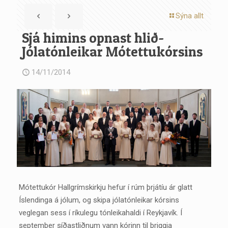
Sýna allt
Sjá himins opnast hlið-
Jólatónleikar Mótettukórsins
14/11/2014
Mótettukór Hallgrímskirkju hefur í rúm þrjátíu ár glatt
Íslendinga á jólum, og skipa jólatónleikar kórsins
veglegan sess í ríkulegu tónleikahaldi í Reykjavík. Í
september síðastliðnum vann kórinn til þriggja