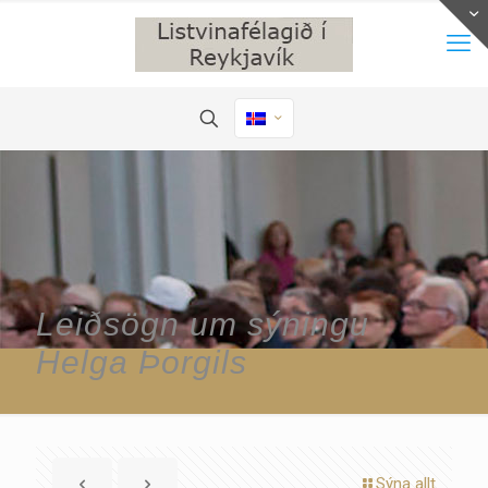
Leiðsögn um sýningu
Helga Þorgils
Sýna allt