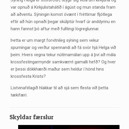
var opnuð á Kirkjulistahátíð í ágúst og mun standa fram
að aðventu. Sýningin komst óvænt í fréttirnar fljótlega
eftir að hún opnaði þegar skúlptúr hvarf úr anddyrinu en
hann fannst þó aftur með fulltingi lögreglunnar.
Þetta er um margt forvitnileg sýning sem vekur
spurningar og verður spennandi að fá svör hjá Helga við
þeim. Hvers vegna tekur nútímamálari upp á því að mála
krossfestingarmyndir samkvæmt gamalli hefð? Og hver
er þessi dökkhærði maður sem heldur í hönd hins
krossfesta Krists?
Listvinafélagið hlakkar til að sjá sem flesta við þetta
tækifæri.
Skyldar færslur