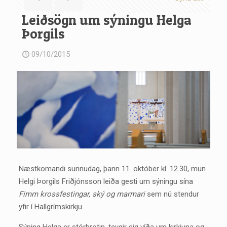
Leiðsögn um sýningu Helga
Þorgils
09/10/2015
Næstkomandi sunnudag, þann 11. október kl. 12.30, mun
Helgi Þorgils Friðjónsson leiða gesti um sýningu sína
Fimm krossfestingar, ský og marmari
sem nú stendur
yfir í Hallgrímskirkju.
Sýning Helga er stórbrotin, teygir sig víða um kirkjuna og