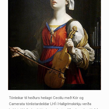
Tónleikar til heiðurs heilagri Cecilíu með Kór og
Camerata tónlistardeildar LHÍ í Hallgrímskirkju verða