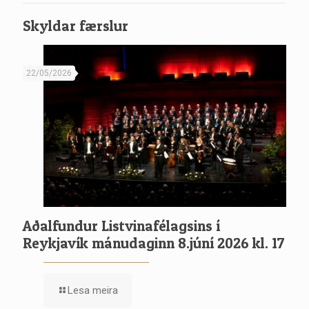
Skyldar færslur
22/05/2026
Aðalfundur Listvinafélagsins í
Reykjavík mánudaginn 8.júní 2026 kl. 17
Lesa meira