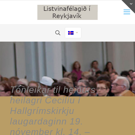
Tónleikar til heiðurs
heilagri Cecilíu í
Hallgrímskirkju
laugardaginn 19.
nóvember kl. 14. –