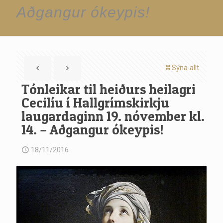
Aðgangur ókeypis!
Sýna allt
Tónleikar til heiðurs heilagri
Cecilíu í Hallgrímskirkju
laugardaginn 19. nóvember kl.
14. – Aðgangur ókeypis!
18/11/2016