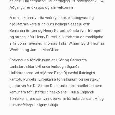
haldnir í Hallgrímskirkju laugardaginn 19. nóvember kl. 14.
Aðgangur er ókeypis og allir velkomnir!
Á efnisskránni verða verk fyrir kór, einsöngvara og
hljóðfæraleikara til heiðurs heilagri Sesselju eftir
Benjamin Britten og Henry Purcell, sónata fyrir trompet
og strengi eftir Henry Purcell auk mótetta og madrigalar
eftir John Taverner, Thomas Tallis, William Byrd, Thomas
Weelkes og James MacMillan.
Flytjendur á tónleikunum eru Kór og Camerata
tónlistardeildar LHÍ undir leiðsögn Sigurðar
Halldórssonar. Þá stjórnar Birgit Djupedal flutningi á
kantötu Purcells. Einleikari á tónleikunum og sérstakur
gestur verður Dr. Simon Desbruslais trompetleikari sem
kemur frá tónlistardeild háskólans í Hull á Englandi.
Tónleikarnir eru samvinnuverkefni tónlistardeildar LHÍ og
Listvinafélags Hallgrímskirkju.