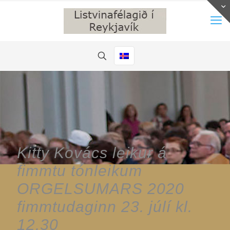
Kitty Kovács leikur á
fimmtu tónleikum
ORGELSUMARS 2020
fimmtudaginn 23. júlí kl.
12.30