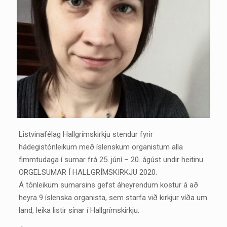
Listvinafélag Hallgrímskirkju stendur fyrir
hádegistónleikum með íslenskum organistum alla
fimmtudaga í sumar frá 25. júní – 20. ágúst undir heitinu
ORGELSUMAR Í HALLGRÍMSKIRKJU 2020.
Á tónleikum sumarsins gefst áheyrendum kostur á að
heyra 9 íslenska organista, sem starfa við kirkjur víða um
land, leika listir sínar í Hallgrímskirkju.