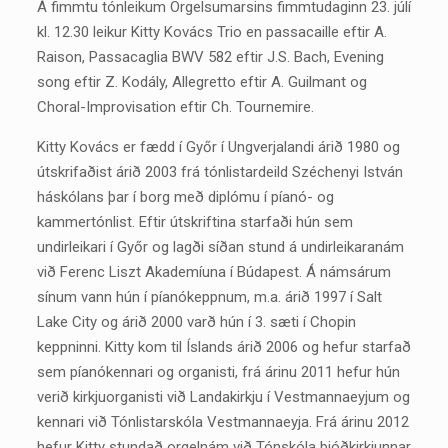
Á fimmtu tónleikum Orgelsumarsins fimmtudaginn 23. júlí
kl. 12.30 leikur Kitty Kovács Trio en passacaille eftir A.
Raison, Passacaglia BWV 582 eftir J.S. Bach, Evening
song eftir Z. Kodály, Allegretto eftir A. Guilmant og
Choral-Improvisation eftir Ch. Tournemire.
Kitty Kovács er fædd í Győr í Ungverjalandi árið 1980 og
útskrifaðist árið 2003 frá tónlistardeild Széchenyi István
háskólans þar í borg með diplómu í píanó- og
kammertónlist. Eftir útskriftina starfaði hún sem
undirleikari í Győr og lagði síðan stund á undirleikaranám
við Ferenc Liszt Akademíuna í Búdapest. Á námsárum
sínum vann hún í píanókeppnum, m.a. árið 1997 í Salt
Lake City og árið 2000 varð hún í 3. sæti í Chopin
keppninni. Kitty kom til Íslands árið 2006 og hefur starfað
sem píanókennari og organisti, frá árinu 2011 hefur hún
verið kirkjuorganisti við Landakirkju í Vestmannaeyjum og
kennari við Tónlistarskóla Vestmannaeyja. Frá árinu 2012
hefur Kitty stundað orgelnám við Tónskóla þjóðkirkjunnar