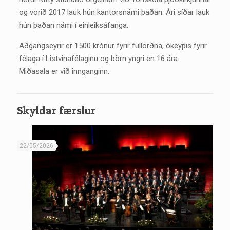
og vorið 2017 lauk hún kantorsnámi þaðan. Ári síðar lauk
hún þaðan námi í einleiksáfanga.
Aðgangseyrir er 1500 krónur fyrir fullorðna, ókeypis fyrir
félaga í Listvinafélaginu og börn yngri en 16 ára.
Miðasala er við innganginn.
Skyldar færslur
22/05/2026