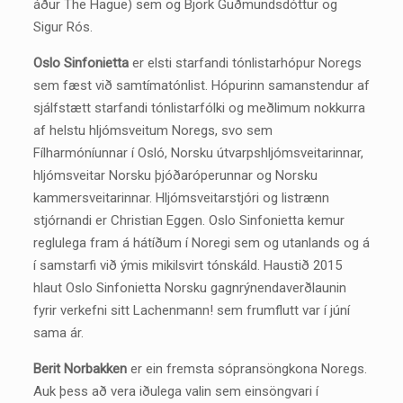
áður The Hague) sem og Björk Guðmundsdóttur og
Sigur Rós.
Oslo Sinfonietta
er elsti starfandi tónlistarhópur Noregs
sem fæst við samtímatónlist. Hópurinn samanstendur af
sjálfstætt starfandi tónlistarfólki og meðlimum nokkurra
af helstu hljómsveitum Noregs, svo sem
Fílharmóníunnar í Osló, Norsku útvarpshljómsveitarinnar,
hljómsveitar Norsku þjóðaróperunnar og Norsku
kammersveitarinnar. Hljómsveitarstjóri og listrænn
stjórnandi er Christian Eggen. Oslo Sinfonietta kemur
reglulega fram á hátíðum í Noregi sem og utanlands og á
í samstarfi við ýmis mikilsvirt tónskáld. Haustið 2015
hlaut Oslo Sinfonietta Norsku gagnrýnendaverðlaunin
fyrir verkefni sitt Lachenmann! sem frumflutt var í júní
sama ár.
Berit Norbakken
er ein fremsta sópransöngkona Noregs.
Auk þess að vera iðulega valin sem einsöngvari í