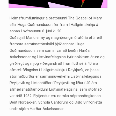
Heimsfrumflutningur á óratóríunni The Gospel of Mary
eftir Huga Guðmundsson fer fram í Hallgrímskirkju á
annan í hvítasunnu 6. júní kl. 20.
Guðspjall Maríu er ný og magnþrungin óratóría eftir eitt
fremsta samtímatónskáld þjóðarinnar, Huga
Guðmundsson, sem samin var að beiðni Harðar
Áskelssonar og Listvinafélagsins fyrir nokkrum árum og
gleðilegt og mjög viðeigandi að frumflutt sé á 40 ára
afmæli félagsins í Hallgrímskirkju í Reykjavík, en þessi
stóri viðburður er samvinnuverkefni Listvinafélagsins í
Reykjavík og Listahátíðar í Reykjavík og liður í 40 ára
afmælishátíðarhöldum Listvinafélagsins, sem stofnað
var árið 1982. Flytjendur eru norska sópransöngkonan
Berit Norbakken, Schola Cantorum og Oslo Sinfonietta
undir stjórn Harðar Áskelssonar.