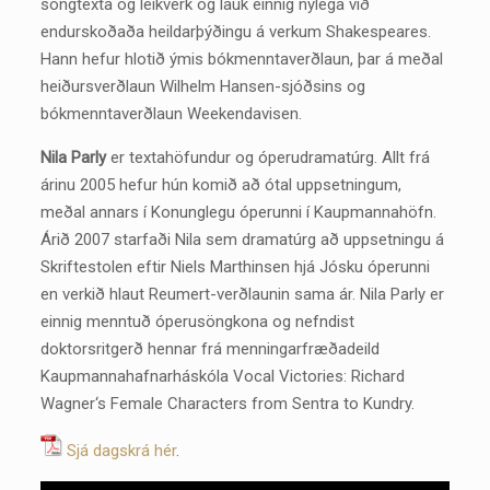
söngtexta og leikverk og lauk einnig nýlega við
endurskoðaða heildarþýðingu á verkum Shakespeares.
Hann hefur hlotið ýmis bókmenntaverðlaun, þar á meðal
heiðursverðlaun Wilhelm Hansen-sjóðsins og
bókmenntaverðlaun Weekendavisen.
Nila Parly
er textahöfundur og óperudramatúrg. Allt frá
árinu 2005 hefur hún komið að ótal uppsetningum,
meðal annars í Konunglegu óperunni í Kaupmannahöfn.
Árið 2007 starfaði Nila sem dramatúrg að uppsetningu á
Skriftestolen eftir Niels Marthinsen hjá Jósku óperunni
en verkið hlaut Reumert-verðlaunin sama ár. Nila Parly er
einnig menntuð óperusöngkona og nefndist
doktorsritgerð hennar frá menningarfræðadeild
Kaupmannahafnarháskóla Vocal Victories: Richard
Wagner‘s Female Characters from Sentra to Kundry.
Sjá dagskrá hér
.