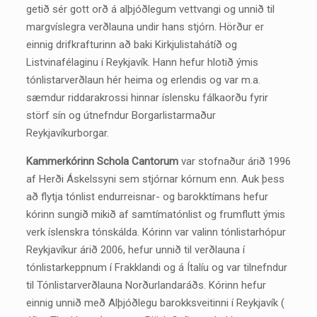
getið sér gott orð á alþjóðlegum vettvangi og unnið til
margvíslegra verðlauna undir hans stjórn. Hörður er
einnig drifkrafturinn að baki Kirkjulistahátíð og
Listvinafélaginu í Reykjavík. Hann hefur hlotið ýmis
tónlistarverðlaun hér heima og erlendis og var m.a.
sæmdur riddarakrossi hinnar íslensku fálkaorðu fyrir
störf sín og útnefndur Borgarlistarmaður
Reykjavíkurborgar.
Kammerkórinn Schola Cantorum
var stofnaður árið 1996
af Herði Áskelssyni sem stjórnar kórnum enn. Auk þess
að flytja tónlist endurreisnar- og barokktímans hefur
kórinn sungið mikið af samtímatónlist og frumflutt ýmis
verk íslenskra tónskálda. Kórinn var valinn tónlistarhópur
Reykjavíkur árið 2006, hefur unnið til verðlauna í
tónlistarkeppnum í Frakklandi og á Ítalíu og var tilnefndur
til Tónlistarverðlauna Norðurlandaráðs. Kórinn hefur
einnig unnið með Alþjóðlegu barokksveitinni í Reykjavík (