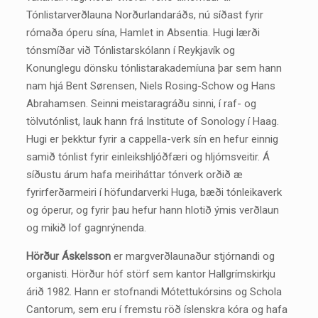
Tónlistarverðlauna Norðurlandaráðs, nú síðast fyrir
rómaða óperu sína, Hamlet in Absentia. Hugi lærði
tónsmíðar við Tónlistarskólann í Reykjavík og
Konunglegu dönsku tónlistarakademíuna þar sem hann
nam hjá Bent Sørensen, Niels Rosing-Schow og Hans
Abrahamsen. Seinni meistaragráðu sinni, í raf- og
tölvutónlist, lauk hann frá Institute of Sonology í Haag.
Hugi er þekktur fyrir a cappella-verk sín en hefur einnig
samið tónlist fyrir einleikshljóðfæri og hljómsveitir. Á
síðustu árum hafa meiriháttar tónverk orðið æ
fyrirferðarmeiri í höfundarverki Huga, bæði tónleikaverk
og óperur, og fyrir þau hefur hann hlotið ýmis verðlaun
og mikið lof gagnrýnenda.
Hörður Áskelsson
er margverðlaunaður stjórnandi og
organisti. Hörður hóf störf sem kantor Hallgrímskirkju
árið 1982. Hann er stofnandi Mótettukórsins og Schola
Cantorum, sem eru í fremstu röð íslenskra kóra og hafa