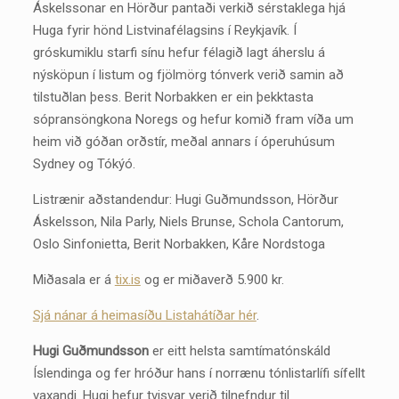
Áskelssonar en Hörður pantaði verkið sérstaklega hjá
Huga fyrir hönd Listvinafélagsins í Reykjavík. Í
gróskumiklu starfi sínu hefur félagið lagt áherslu á
nýsköpun í listum og fjölmörg tónverk verið samin að
tilstuðlan þess. Berit Norbakken er ein þekktasta
sópransöngkona Noregs og hefur komið fram víða um
heim við góðan orðstír, meðal annars í óperuhúsum
Sydney og Tókýó.
Listrænir aðstandendur: Hugi Guðmundsson, Hörður
Áskelsson, Nila Parly, Niels Brunse, Schola Cantorum,
Oslo Sinfonietta, Berit Norbakken, Kåre Nordstoga
Miðasala er á
tix.is
og er miðaverð 5.900 kr.
Sjá nánar á heimasíðu Listahátíðar hér
.
Hugi Guðmundsson
er eitt helsta samtímatónskáld
Íslendinga og fer hróður hans í norrænu tónlistarlífi sífellt
vaxandi. Hugi hefur tvisvar verið tilnefndur til