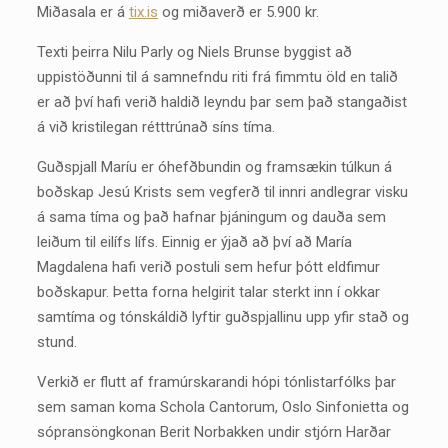
Miðasala er á
tix.is
og miðaverð er 5.900 kr.
Texti þeirra Nilu Parly og Niels Brunse byggist að
uppistöðunni til á samnefndu riti frá fimmtu öld en talið
er að því hafi verið haldið leyndu þar sem það stangaðist
á við kristilegan rétttrúnað síns tíma.
Guðspjall Maríu er óhefðbundin og framsækin túlkun á
boðskap Jesú Krists sem vegferð til innri andlegrar visku
á sama tíma og það hafnar þjáningum og dauða sem
leiðum til eilífs lífs. Einnig er ýjað að því að María
Magdalena hafi verið postuli sem hefur þótt eldfimur
boðskapur. Þetta forna helgirit talar sterkt inn í okkar
samtíma og tónskáldið lyftir guðspjallinu upp yfir stað og
stund.
Verkið er flutt af framúrskarandi hópi tónlistarfólks þar
sem saman koma Schola Cantorum, Oslo Sinfonietta og
sópransöngkonan Berit Norbakken undir stjórn Harðar