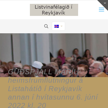
GUÐSPJALL MARÍU-
heimsfrumflutningur á
Listahátíð í Reykjavík
annan í hvítasunnu 6. júní
2022 kl. 20