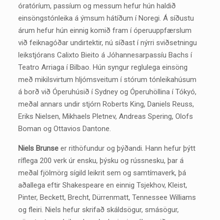
óratóríum, passíum og messum hefur hún haldið
einsöngstónleika á ýmsum hátíðum í Noregi. Á síðustu
árum hefur hún einnig komið fram í óperuuppfærslum
við feiknagóðar undirtektir, nú síðast í nýrri sviðsetningu
leikstjórans Calixto Bieito á Jóhannesarpassíu Bachs í
Teatro Arriaga í Bilbao. Hún syngur reglulega einsöng
með mikilsvirtum hljómsveitum í stórum tónleikahúsum
á borð við Óperuhúsið í Sydney og Óperuhöllina í Tókyó,
meðal annars undir stjórn Roberts King, Daniels Reuss,
Eriks Nielsen, Mikhaels Pletnev, Andreas Spering, Olofs
Boman og Ottavios Dantone.
Niels Brunse
er rithöfundur og þýðandi. Hann hefur þýtt
ríflega 200 verk úr ensku, þýsku og rússnesku, þar á
meðal fjölmörg sígild leikrit sem og samtímaverk, þá
aðallega eftir Shakespeare en einnig Tsjekhov, Kleist,
Pinter, Beckett, Brecht, Dürrenmatt, Tennessee Williams
og fleiri. Niels hefur skrifað skáldsögur, smásögur,