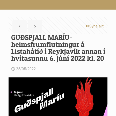
Sýna allt
GUÐSPJALL MARÍU-
heimsfrumflutningur á
Listahátíð í Reykjavík annan í
hvítasunnu 6. júní 2022 kl. 20
25/05/2022