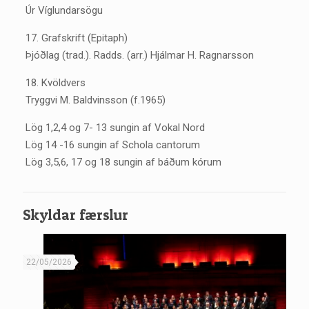
Úr Víglundarsögu
17. Grafskrift (Epitaph)
Þjóðlag (trad.). Radds. (arr.) Hjálmar H. Ragnarsson
18. Kvöldvers
Tryggvi M. Baldvinsson (f.1965)
Lög 1,2,4 og 7- 13 sungin af Vokal Nord
Lög 14 -16 sungin af Schola cantorum
Lög 3,5,6, 17 og 18 sungin af báðum kórum
Skyldar færslur
22/05/2026