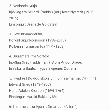
2. Neslandskyrkja
Þjóðlag frá Seljord, (radds.) (arr.) Knut Nystedt (1915-
2015)
Einsöngur: Jeanette Goldstein
3. Heyr himnasmiður,
Þorkell Sigurbjörnsson (1938-2013)
Kolbeinn Tumason (ca 1171-1208)
4. Bruremarsj fra Sörfold
þjóðlag (trad) radds. (arr.). Björn Andor Drage;
Einleikur á flautu: Trygve Skipenes Østrem
5. Hvad est Du dog skjön, úr Fjórir sálmar op. 74, (nr 1)
Edward Grieg (1843-1907)
Hans Adolph Brorson (1694-1764)
Einsöngur: Harald Bakkeby Moe
6. I himmelen, úr Fjórir sálmar op. 74, (nr 4)