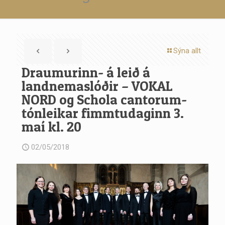
Sýna allt
Draumurinn- á leið á
landnemaslóðir – VOKAL
NORD og Schola cantorum-
tónleikar fimmtudaginn 3.
maí kl. 20
02/05/2018