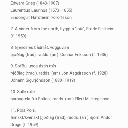
Edward Grieg (1843-1907)
Laurentius Laurinus (1573–1655)
Einsöngur: Hafsteinn Þórólfsson
7. A sister from the north, byggt á “joik”, Frode Fjellheim
(f. 1959)
8. Gjendines bådnlåt, vögguvísa
þjóðlag (trad), radds. (arr). Gunnar Eriksson (f. 1936)
9. Sofðu, unga ástin mín
Þjóðlag (trad.). radds. (arr.) Jón Ásgeirsson (f. 1928)
Jóhann Sigurjónsson (1880–1919)
10. Sulle rulle
barnagæla frá Saltdal, radds. (arr.) Ellert M. Hægeland
11. Pois Pois,
finnskt/kvenskt þjóðlag (trad), radds. (arr.) Björn Andor
Drage (f. 1959)