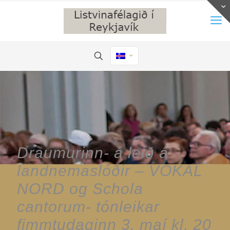
Draumurinn- á leið á
landnemaslóðir – VOKAL
NORD og Schola
cantorum- tónleikar
fimmtudaginn 3. maí kl. 20