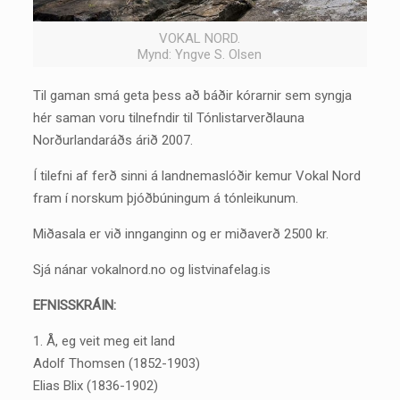
VOKAL NORD.
Mynd: Yngve S. Olsen
Til gaman smá geta þess að báðir kórarnir sem syngja
hér saman voru tilnefndir til Tónlistarverðlauna
Norðurlandaráðs árið 2007.
Í tilefni af ferð sinni á landnemaslóðir kemur Vokal Nord
fram í norskum þjóðbúningum á tónleikunum.
Miðasala er við innganginn og er miðaverð 2500 kr.
Sjá nánar vokalnord.no og listvinafelag.is
EFNISSKRÁIN:
1. Å, eg veit meg eit land
Adolf Thomsen (1852-1903)
Elias Blix (1836-1902)