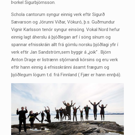
Þorkel Sigurbjörnsson.
Schola cantorum syngur einnig verk eftir Sigurð
Sævarson og Jórunni Viðar, Vökuró, þ.s. Guðmundur
Vignir Karlsson tenór syngur einsöng. Vokal Nord hefur
einnig lagt áherslu á þjóðlegan arf í söng sínum og
spannar efnisskráin allt frá gömlu norsku þjóðlagi yfir í
verk eftir Jan Sandström,sem byggir á „joik“ . Björn
Anton Drage er listrænn stjórnandi kórsins og eru verk
eftir hann einnig á efnisskránni ásamt frægum og
þjóðlegum lögum t.d. frá Finnland ( Fjær er hann ennþá).