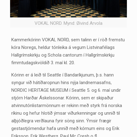
VOKAL NORD. Mynd: Øivind Arvola
Kammerkórinn VOKAL NORD, sem talinn er í röð fremstu
kóra Noregs, heldur tónleika á vegum Listvinafélags
Hallgrímskirkju og Schola cantorum í Hallgrímskirkju
fimmtudagskvöldið 3. maí kl. 20.
Kórinn er á leið til Seattle í Bandaríkjunum, þ.s. hann
syngur við hátíðaropnun hins nýja landnemasafns,
NORDIC HERITAGE MUSEUM í Seattle 5. og 6. maí undir
stjórn Harðar Áskelssonar. Kórinn, sem er skipaður
atvinnutónlistarmönnum er rekinn með styrk frá norska
ríkinu og hefur hlotið ýmsar viðurkenningar og unnið til
alþjóðlegra verðlauna fyrir söng sinn. Ýmsir frægir
gestastjórnendur hafa unnið með kórnum eins og Erik
Eriksson, Erik Westberg, Paul Mc Cresh o fl.