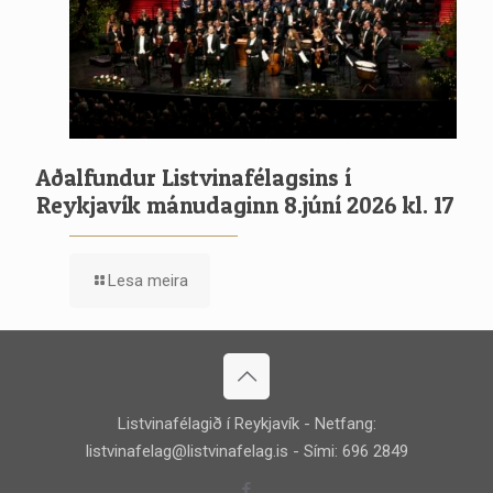
Aðalfundur Listvinafélagsins í
Reykjavík mánudaginn 8.júní 2026 kl. 17
Lesa meira
Listvinafélagið í Reykjavík - Netfang:
listvinafelag@listvinafelag.is
- Sími: 696 2849