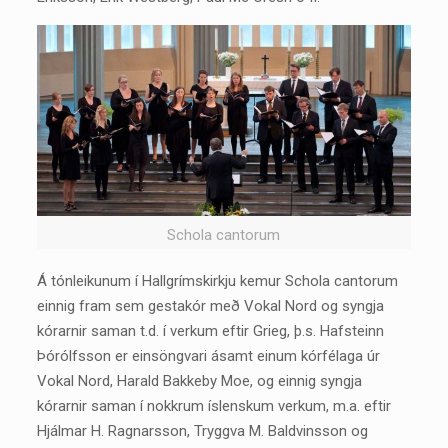
Schola cantorum
Á tónleikunum í Hallgrímskirkju kemur Schola cantorum
einnig fram sem gestakór með Vokal Nord og syngja
kórarnir saman t.d. í verkum eftir Grieg, þ.s. Hafsteinn
Þórólfsson er einsöngvari ásamt einum kórfélaga úr
Vokal Nord, Harald Bakkeby Moe, og einnig syngja
kórarnir saman í nokkrum íslenskum verkum, m.a. eftir
Hjálmar H. Ragnarsson, Tryggva M. Baldvinsson og