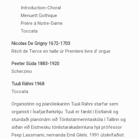
Introduction-Choral
Menuett Gothique
Priére á Notre-Dame
Toccata
Nicolas De Grigny 1672-1703
Récit de Tierce en taille úr Premíere livre d’ orgue
Peeter Süda 1883-1920
Scherzino
Tuuli Rähni 1968
Toccata
Organistinn og píanóleikarinn Tuuli Rähni starfar sem
organisti í Ísafjarðarkirkju. Tuuli er fædd í Eistlandi og
stundaði píanónám við Tónlistarmenntaskóla í Tallinn og
siðan við Eistnesku tónlistarakademíuna hjá prófessor
Peep Lassmann, nemanda Emil Gilels. 1991 útskrífaðist