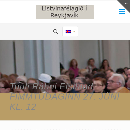
Tuuli Rähni Eistland –
FIMMTUDAGINN 27. JÚNÍ
KL. 12