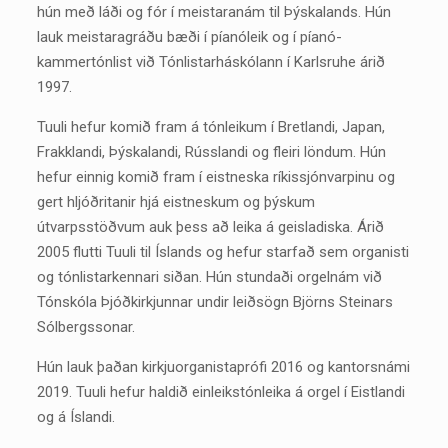
hún með láði og fór í meistaranám til Þýskalands. Hún
lauk meistaragráðu bæði í píanóleik og í píanó-
kammertónlist við Tónlistarháskólann í Karlsruhe árið
1997.
Tuuli hefur komið fram á tónleikum í Bretlandi, Japan,
Frakklandi, Þýskalandi, Rússlandi og fleiri löndum. Hún
hefur einnig komið fram í eistneska ríkissjónvarpinu og
gert hljóðritanir hjá eistneskum og þýskum
útvarpsstöðvum auk þess að leika á geisladiska. Árið
2005 flutti Tuuli til Íslands og hefur starfað sem organisti
og tónlistarkennari siðan. Hún stundaði orgelnám við
Tónskóla Þjóðkirkjunnar undir leiðsögn Björns Steinars
Sólbergssonar.
Hún lauk þaðan kirkjuorganistaprófi 2016 og kantorsnámi
2019. Tuuli hefur haldið einleikstónleika á orgel í Eistlandi
og á Íslandi.