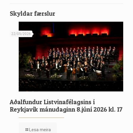
Skyldar færslur
22/05/2026
Aðalfundur Listvinafélagsins í
Reykjavík mánudaginn 8.júní 2026 kl. 17
Lesa meira