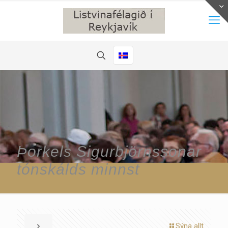
Þorkels Sigurbjörnssonar
tónskálds minnst
Sýna allt