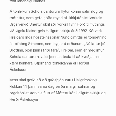
fyrir landhelgi Íslands.
Á tónleikum Schola cantorum flytur kórinn sálmalög og
mótettur, sem gefa góða mynd af kirkjutónlist Þorkels.
Orgelverkið Snertur skrifaði Þorkell fyrir Hörð til flutnings
við vígslu Klaisorgels Hallgrímskirkju árið 1992. Kórverk
Hreiðars Inga Þorsteinssonar Nunc dimittis er tónsetning
á Lofsöng Símeons, sem byrjar á orðunum: „Nú lætur þú
Drottinn, þjón þinn í friði fara“, Hreiðar, sem er meðlimur
Schola cantorum, valdi þennan texta til að kveðja sinn
kæra kennara. Stjórnandi tónleikanna er Hörður
Áskelsson.
Þess skal getið að við guðsþjónustu í Hallgrímskirkju
klukkan 11 þann sama dag verða margir sálmar og
orgeltónlist Þorkels flutt af Mótettukór Hallgrímskirkju og
Herði Áskelssyni.