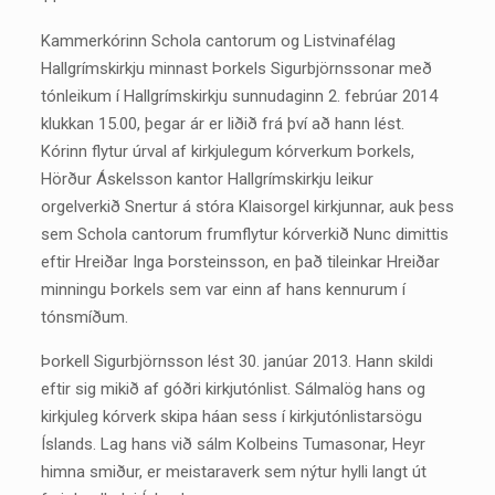
Kammerkórinn Schola cantorum og Listvinafélag
Hallgrímskirkju minnast Þorkels Sigurbjörnssonar með
tónleikum í Hallgrímskirkju sunnudaginn 2. febrúar 2014
klukkan 15.00, þegar ár er liðið frá því að hann lést.
Kórinn flytur úrval af kirkjulegum kórverkum Þorkels,
Hörður Áskelsson kantor Hallgrímskirkju leikur
orgelverkið Snertur á stóra Klaisorgel kirkjunnar, auk þess
sem Schola cantorum frumflytur kórverkið Nunc dimittis
eftir Hreiðar Inga Þorsteinsson, en það tileinkar Hreiðar
minningu Þorkels sem var einn af hans kennurum í
tónsmíðum.
Þorkell Sigurbjörnsson lést 30. janúar 2013. Hann skildi
eftir sig mikið af góðri kirkjutónlist. Sálmalög hans og
kirkjuleg kórverk skipa háan sess í kirkjutónlistarsögu
Íslands. Lag hans við sálm Kolbeins Tumasonar, Heyr
himna smiður, er meistaraverk sem nýtur hylli langt út