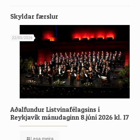
Skyldar færslur
22/05/2026
Aðalfundur Listvinafélagsins í
Reykjavík mánudaginn 8.júní 2026 kl. 17
Lesa meira