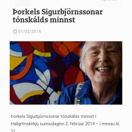
Þorkels Sigurbjörnssonar
tónskálds minnst
01/02/2014
Þorkels Sigurbjörnssonar tónskálds minnst í
Hallgrímskirkju sunnudaginn 2. febrúar 2014 – í messu kl.
11