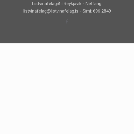
Listvinafélagið í Reykjavík - Netfang:
listvinafelag@listvinafelag.is
- Sími: 696 2849