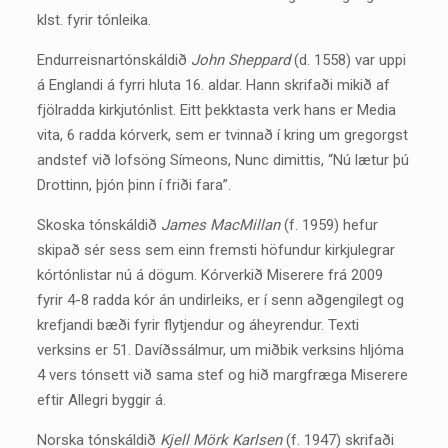
klst. fyrir tónleika.
Endurreisnartónskáldið
John Sheppard
(d. 1558) var uppi
á Englandi á fyrri hluta 16. aldar. Hann skrifaði mikið af
fjölradda kirkjutónlist. Eitt þekktasta verk hans er Media
vita, 6 radda kórverk, sem er tvinnað í kring um gregorgst
andstef við lofsöng Símeons, Nunc dimittis, “Nú lætur þú
Drottinn, þjón þinn í friði fara”.
Skoska tónskáldið
James MacMillan
(f. 1959) hefur
skipað sér sess sem einn fremsti höfundur kirkjulegrar
kórtónlistar nú á dögum. Kórverkið Miserere frá 2009
fyrir 4-8 radda kór án undirleiks, er í senn aðgengilegt og
krefjandi bæði fyrir flytjendur og áheyrendur. Texti
verksins er 51. Davíðssálmur, um miðbik verksins hljóma
4 vers tónsett við sama stef og hið margfræga Miserere
eftir Allegri byggir á.
Norska tónskáldið
Kjell Mörk Karlsen
(f. 1947) skrifaði