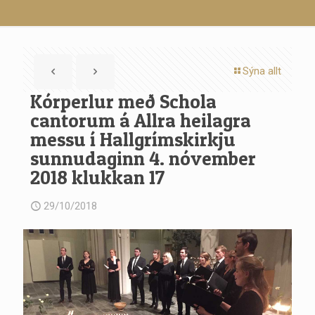
Sýna allt
Kórperlur með Schola
cantorum á Allra heilagra
messu í Hallgrímskirkju
sunnudaginn 4. nóvember
2018 klukkan 17
29/10/2018