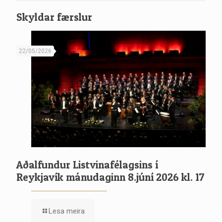
Skyldar færslur
22/05/2026
Aðalfundur Listvinafélagsins í
Reykjavík mánudaginn 8.júní 2026 kl. 17
Lesa meira