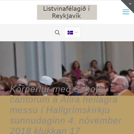
Kórperlur með Schola
cantorum á Allra heilagra
messu í Hallgrímskirkju
sunnudaginn 4. nóvember
2018 klukkan 17