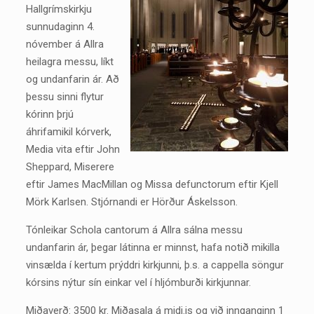
Hallgrímskirkju
sunnudaginn 4.
nóvember á Allra
heilagra messu, líkt
og undanfarin ár. Að
þessu sinni flytur
kórinn þrjú
áhrifamikil kórverk,
Media vita eftir John
Sheppard, Miserere
eftir James MacMillan og Missa defunctorum eftir Kjell
Mörk Karlsen. Stjórnandi er Hörður Áskelsson.
Tónleikar Schola cantorum á Allra sálna messu
undanfarin ár, þegar látinna er minnst, hafa notið mikilla
vinsælda í kertum prýddri kirkjunni, þ.s. a cappella söngur
kórsins nýtur sín einkar vel í hljómburði kirkjunnar.
Miðaverð: 3500 kr. Miðasala á midi.is og við innganginn 1