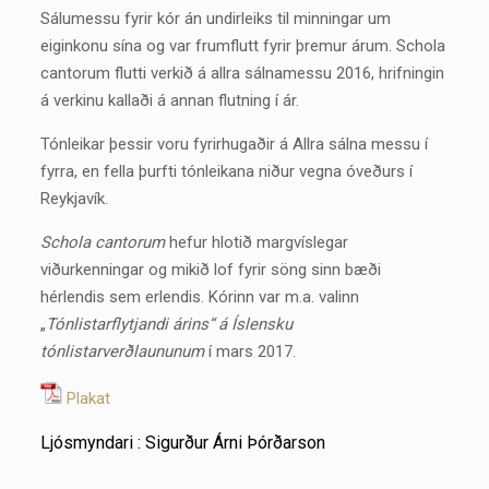
Sálumessu fyrir kór án undirleiks til minningar um
eiginkonu sína og var frumflutt fyrir þremur árum. Schola
cantorum flutti verkið á allra sálnamessu 2016, hrifningin
á verkinu kallaði á annan flutning í ár.
Tónleikar þessir voru fyrirhugaðir á Allra sálna messu í
fyrra, en fella þurfti tónleikana niður vegna óveðurs í
Reykjavík.
Schola cantorum
hefur hlotið margvíslegar
viðurkenningar og mikið lof fyrir söng sinn bæði
hérlendis sem erlendis. Kórinn var m.a. valinn
„
Tónlistarflytjandi árins“ á Íslensku
tónlistarverðlaununum
í mars 2017.
Plakat
Ljósmyndari : Sigurður Árni Þórðarson