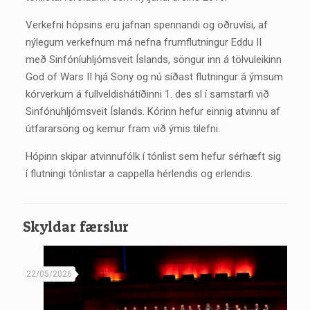
Verkefni hópsins eru jafnan spennandi og öðruvísi, af
nýlegum verkefnum má nefna frumflutningur Eddu II
með Sinfóníuhljómsveit Íslands, söngur inn á tölvuleikinn
God of Wars II hjá Sony og nú síðast flutningur á ýmsum
kórverkum á fullveldishátíðinni 1. des sl í samstarfi við
Sinfónuhljómsveit Íslands. Kórinn hefur einnig atvinnu af
útfararsöng og kemur fram við ýmis tilefni.
Hópinn skipar atvinnufólk í tónlist sem hefur sérhæft sig
í flutningi tónlistar a cappella hérlendis og erlendis.
Skyldar færslur
22/05/2026