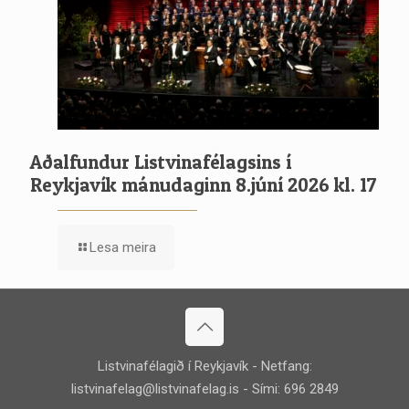
Aðalfundur Listvinafélagsins í
Reykjavík mánudaginn 8.júní 2026 kl. 17
Lesa meira
Listvinafélagið í Reykjavík - Netfang:
listvinafelag@listvinafelag.is
- Sími: 696 2849