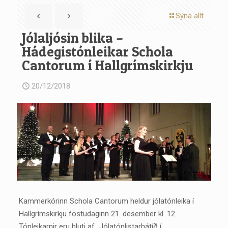
Sýna allt
Jólaljósin blika –
Hádegistónleikar Schola
Cantorum í Hallgrímskirkju
20/12/2018
Kammerkórinn Schola Cantorum heldur jólatónleika í
Hallgrímskirkju föstudaginn 21. desember kl. 12.
Tónleikarnir eru hluti af „Jólatónlistarhátíð í