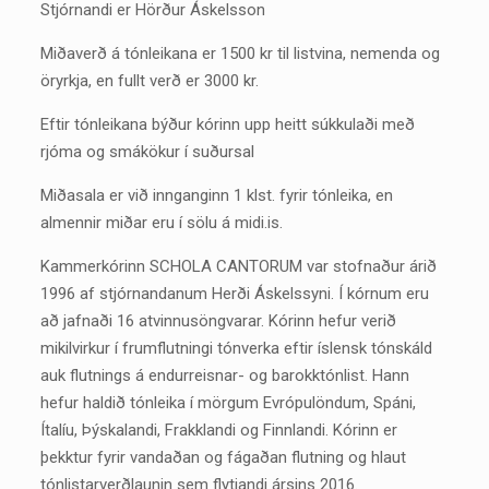
Stjórnandi er Hörður Áskelsson
Miðaverð á tónleikana er 1500 kr til listvina, nemenda og
öryrkja, en fullt verð er 3000 kr.
Eftir tónleikana býður kórinn upp heitt súkkulaði með
rjóma og smákökur í suðursal
Miðasala er við innganginn 1 klst. fyrir tónleika, en
almennir miðar eru í sölu á midi.is.
Kammerkórinn SCHOLA CANTORUM var stofnaður árið
1996 af stjórnandanum Herði Áskelssyni. Í kórnum eru
að jafnaði 16 atvinnusöngvarar. Kórinn hefur verið
mikilvirkur í frumflutningi tónverka eftir íslensk tónskáld
auk flutnings á endurreisnar- og barokktónlist. Hann
hefur haldið tónleika í mörgum Evrópulöndum, Spáni,
Ítalíu, Þýskalandi, Frakklandi og Finnlandi. Kórinn er
þekktur fyrir vandaðan og fágaðan flutning og hlaut
tónlistarverðlaunin sem flytjandi ársins 2016.