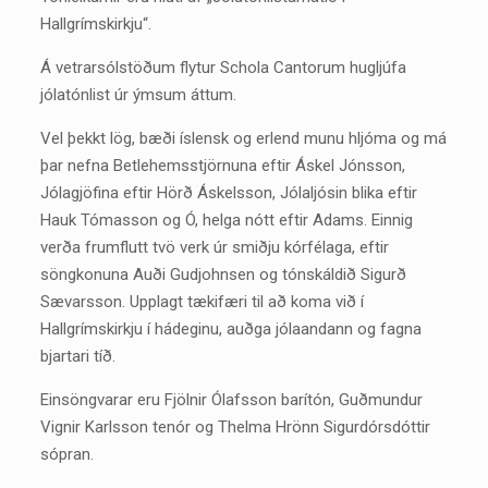
Hallgrímskirkju“.
Á vetrarsólstöðum flytur Schola Cantorum hugljúfa
jólatónlist úr ýmsum áttum.
Vel þekkt lög, bæði íslensk og erlend munu hljóma og má
þar nefna Betlehemsstjörnuna eftir Áskel Jónsson,
Jólagjöfina eftir Hörð Áskelsson, Jólaljósin blika eftir
Hauk Tómasson og Ó, helga nótt eftir Adams. Einnig
verða frumflutt tvö verk úr smiðju kórfélaga, eftir
söngkonuna Auði Gudjohnsen og tónskáldið Sigurð
Sævarsson. Upplagt tækifæri til að koma við í
Hallgrímskirkju í hádeginu, auðga jólaandann og fagna
bjartari tíð.
Einsöngvarar eru Fjölnir Ólafsson barítón, Guðmundur
Vignir Karlsson tenór og Thelma Hrönn Sigurdórsdóttir
sópran.