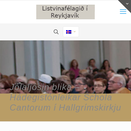
Jólaljósin blika –
Hádegistónleikar Schola
Cantorum í Hallgrímskirkju