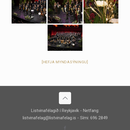
[HEFJA MYNDASÝNINGU]
Listvinafélagið í Reykjavík - Netfang:
listvinafelag@listvinafelag.is
- Sími: 696 2849